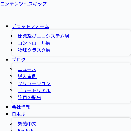
コンテンツへスキップ
プラットフォーム
開発及びエコシステム層
コントロール層
物理クラスタ層
ブログ
ニュース
導入事例
ソリューション
チュートリアル
注目の記事
会社情報
日本語
繁體中文
English