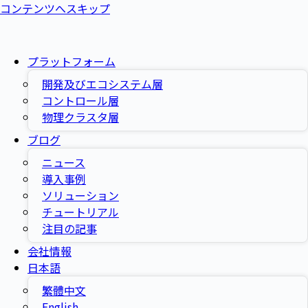
コンテンツへスキップ
プラットフォーム
開発及びエコシステム層
コントロール層
物理クラスタ層
ブログ
ニュース
導入事例
ソリューション
チュートリアル
注目の記事
会社情報
日本語
繁體中文
English