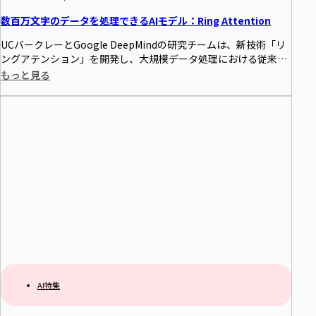
数百万文字のデータを処理できるAIモデル：Ring Attention
UCバークレーとGoogle DeepMindの研究チームは、新技術「リ
ングアテンション」を開発し、大規模データ処理における従来の
AIモデルのメモリ制限を突破しました。この技術は、計算プロセ
もっと見る
スを複数のデバイスに分散させることで、AIモデルが長いシーケ
ンスデータを処理する能力を効果的に向上させ、AIの様々な分野
での応用に新たな可能性を開拓しました。
AI特集