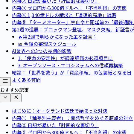
内幕② 日記が暴いた「計画的な裏切り」
内幕③ ゼロ円から300億ドルへ：「不当利得」の実態
内幕④ 1,340億ドルの請求と「道徳的高地」戦略
内幕⑤ 「ターミネーター」禁止令と開廷前の「最後通牒
第2週の進展：ブロックマン登壇、マスク欠席、新証言
🔥第2週で明らかになった主な証言：
📅 今後の審理スケジュール
AI業界への3つの長期的影響
1.「使命の安定性」が調達評価の必須項目に
3. オープンソース・エコシステムへの信頼再構築
結論：「世界を救う」が「資産移転」の包装紙となる日
よくある質問
おすすめ記事
はじめに：オークランド法廷で始まった対決
内幕① 「種差別主義者」：開発哲学をめぐる原点の対立
内幕② 日記が暴いた「計画的な裏切り」
内幕③ ゼロ円から300億ドルへ：「不当利得」の実態