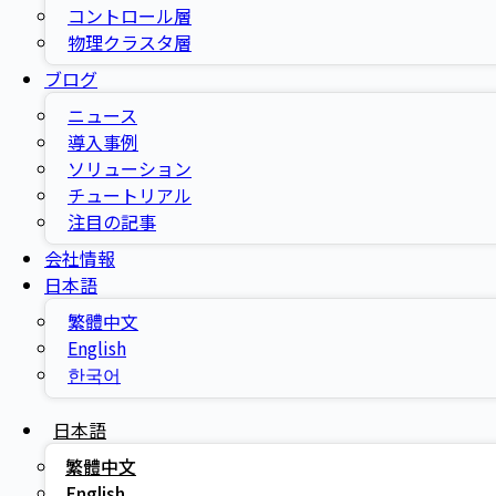
コントロール層
物理クラスタ層
ブログ
ニュース
導入事例
ソリューション
チュートリアル
注目の記事
会社情報
日本語
繁體中文
English
한국어
日本語
繁體中文
English