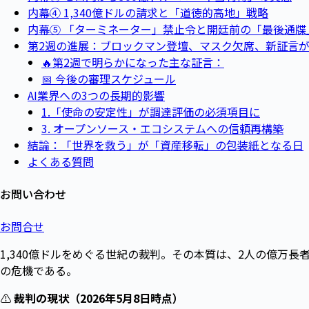
内幕④ 1,340億ドルの請求と「道徳的高地」戦略
内幕⑤ 「ターミネーター」禁止令と開廷前の「最後通牒
第2週の進展：ブロックマン登壇、マスク欠席、新証言
🔥第2週で明らかになった主な証言：
📅 今後の審理スケジュール
AI業界への3つの長期的影響
1.「使命の安定性」が調達評価の必須項目に
3. オープンソース・エコシステムへの信頼再構築
結論：「世界を救う」が「資産移転」の包装紙となる日
よくある質問
お問い合わせ
お問合せ
1,340億ドルをめぐる世紀の裁判。その本質は、2人の億万
の危機である。
⚠️
裁判の現状（2026年5月8日時点）