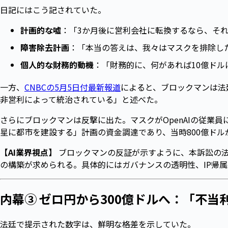
日記にはこう記されていた。
計画的な嘘
：「3か月後に営利会社に転換するなら、それま
障害除去計画
：「本当の答えは、我々はマスクを排除し
個人的な財務的動機
：「財務的に、何があれば10億ド
一方、
CNBCの5月5日付最新報道
によると、ブロックマンは法
非営利によって統治されている」と述べた。
さらにブロックマンは反撃に出た。マスクがOpenAIの従業員
星に都市を建設する」計画の資金調達であり、当時800億ド
【AI業界視点】
ブロックマンの反証が示すように、本訴訟の法
の構築が求められる。具体的にはガバナンスの透明性、IP帰
内幕③ ゼロ円から300億ドルへ：「不当
法廷で提示された数字は、鮮明な格差を示していた。