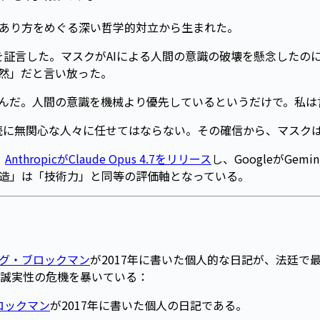
のあり方をめぐる深い哲学的対立から生まれた。
を証言した。マスクがAIによる人間の意識の破壊を懸念したの
必然」だと言い放った。
』と呼んだ。人間の意識を機械より優先しているというだけで。私
存続に無関心な人々に任せてはならない。その確信から、マスクは数
。
AnthropicがClaude Opus 4.7をリリース
し、GoogleがGe
構造」は「技術力」と同等の評価軸となっている。
グ・ブロックマン
が2017年に書いた個人的な日記が、法廷
誠実性の危機を暴いている：
ロックマン
が2017年に書いた個人の日記である。