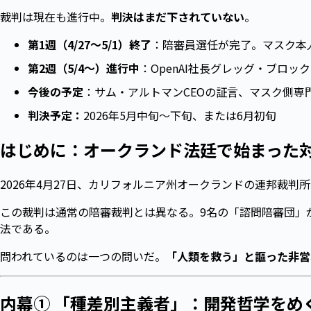
裁判は現在も進行中。
判決はまだ下されていない
。
第1週（4/27～5/1）終了
：陪審員選任が完了。マスク本
第2週（5/4〜）進行中
：OpenAI社長グレッグ・ブロッ
今後の予定
：サム・アルトマンCEOの証言、マスク側専
判決予定：
2026年5月中旬〜下旬、または6月初旬
はじめに：オークランド法廷で始まった
2026年4月27日、カリフォルニア州オークランドの連邦裁
この裁判は通常の陪審裁判とは異なる。9名の「諮問陪審団」
法である。
問われているのは一つの問いだ。
「人類を救う」と謳った非営
内幕① 「種差別主義者」：開発哲学をめ