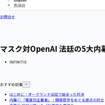
한국어
お問合せ
ブログ
/
注目の記事
AIニュース
マスク対OpenAI 法廷の5
INFINITIX
5月 8, 2026
おすすめ記事
はじめに：オークランド法廷で始まった対決
内幕① 「種差別主義者」：開発哲学をめぐる原点の対立