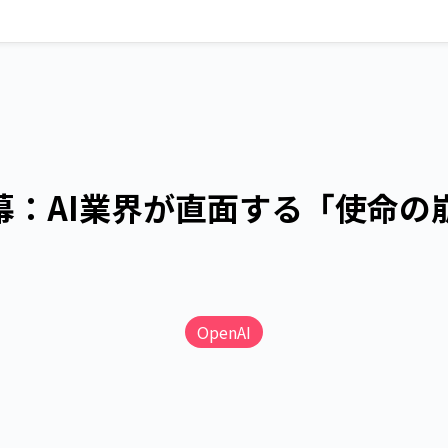
大内幕：AI業界が直面する「使命
OpenAI