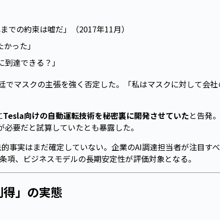
での約束は嘘だ」（2017年11月）
たかった」
ルに到達できる？」
廷でマスクの主張を強く否定した。「私はマスクに対して会社
に
Tesla向けの自動運転技術を秘密裏に開発させていた
と告発。
ルが必要だと試算していたとも暴露した。
的事実はまだ確定していない。企業のAI調達担当者が注目す
属条項、ビジネスモデルの長期安定性が評価対象となる。
利得」の実態