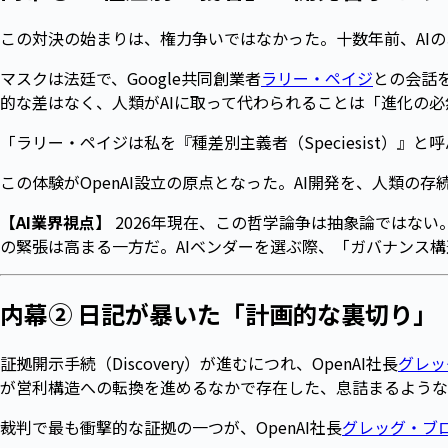
この対決の始まりは、権力争いではなかった。十数年前、AI
マスクは法廷で、Google共同創業者
ラリー・ペイジ
との会話
的な差はなく、人類がAIに取って代わられることは「進化の
「ラリー・ペイジは私を『種差別主義者（Speciesist）
この体験がOpenAI設立の原点となった。AI開発を、人類の
【AI業界視点】
2026年現在、この哲学論争は抽象論ではない
の緊張は高まる一方だ。AIベンダーを選ぶ際、「ガバナンス
内幕② 日記が暴いた「計画的な裏切り」
証拠開示手続（Discovery）が進むにつれ、OpenAI社長
グレッ
が営利構造への転換を進めるなかで存在した、息詰まるような
裁判で最も衝撃的な証拠の一つが、OpenAI社長
グレッグ・ブ