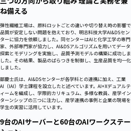
三つの方向から取り組み 理論と実務を兼
ね備える
弾性繊維工場は、原料ロットごとの違いや切り替え時の影響で
品質が安定しない問題を抱えており、明志科技大学AI&DSセン
ターに協力を依頼しました。同センターはAIと化学工学の専門
家、外部専門家が協力し、AI&DSアルゴリズムを用いてデータ
探索とモデリングを実施し、品質予測モデルの構築に成功しま
した。その結果、製品のばらつきを制御し、生産品質を均一化
しました。
鄒慶士氏は、AI&DSセンターが各学科との連携に加え、工業
AI（IAI）学士課程を設立したと述べています。AI+Xデュアルテ
ィームを編成し、学際的カリキュラム、多様な教員、産学イン
ターンシップの三つに注力し、産学連携の事例と企業の現場を
学生の実習に活用しています。
9台のAIサーバーと60台のAIワークステー