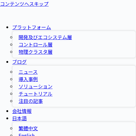
コンテンツへスキップ
プラットフォーム
開発及びエコシステム層
コントロール層
物理クラスタ層
ブログ
ニュース
導入事例
ソリューション
チュートリアル
注目の記事
会社情報
日本語
繁體中文
English