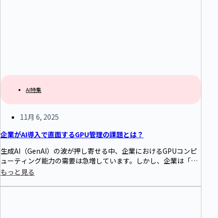
AI特集
11月 6, 2025
企業がAI導入で直面するGPU管理の課題とは？
生成AI（GenAI）の波が押し寄せる中、企業におけるGPUコンピ
ューティング能力の需要は急増しています。しかし、企業は「異
種ブランドのGPU管理の困難さ」「リソース配分の不公平性」
もっと見る
「コアな可視性の欠如」という3つの大きな課題に直面していま
す。本記事では、企業がGPUリソースをいかに効率的に管理すべ
きかをご紹介します。