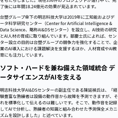
了後には年間18.24億元の効果が見込まれています。
台塑グループ傘下の明志科技大学は2019年に工知能およびデ
ータ科学研究センター（Center for Artificial Intelligence &
Data Science、略称AI&DSセンター）を設立し、AI技術の研究
とAI人材の育成に取り組んでいます。鄒慶士氏によれば、セン
ター設立の目的は台塑グループの競争力を強化することで、企
業のAI導入における課題解決を支援するほか、人材育成やAI教
育にも注力しています。
ソフト・ハードを兼ね備えた領域統合 デ
ータサイエンスがAIを支える
明志科技大学AI&DSセンターの副主任である陳延禎氏は、「経
験豊富な熟練者は設備の動作音から故障を予測できますが、そ
れを標準化して伝えるのは難しいです。そこで、動作音を記録
してAIで分析し、熟練者の知識と組み合わせた予測保全メカニ
ズムを設計しました」と述べています。