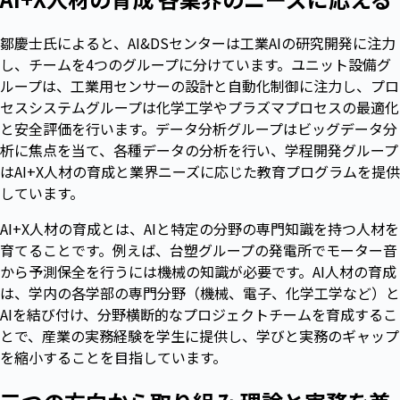
鄒慶士氏によると、AI&DSセンターは工業AIの研究開発に注力
し、チームを4つのグループに分けています。ユニット設備グ
ループは、工業用センサーの設計と自動化制御に注力し、プロ
セスシステムグループは化学工学やプラズマプロセスの最適化
と安全評価を行います。データ分析グループはビッグデータ分
析に焦点を当て、各種データの分析を行い、学程開発グループ
はAI+X人材の育成と業界ニーズに応じた教育プログラムを提供
しています。
AI+X人材の育成とは、AIと特定の分野の専門知識を持つ人材を
育てることです。例えば、台塑グループの発電所でモーター音
から予測保全を行うには機械の知識が必要です。AI人材の育成
は、学内の各学部の専門分野（機械、電子、化学工学など）と
AIを結び付け、分野横断的なプロジェクトチームを育成するこ
とで、産業の実務経験を学生に提供し、学びと実務のギャップ
を縮小することを目指しています。