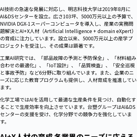
AI技術の急速な発展に対応し、明志科技大学は2019年8月に
AI&DSセンターを設立。広さ103坪、5000万元以上の予算で、
NVIDIA DGX-1スーパーコンピュータを導入し、産業の実務問
題解決とAI+X人材（Artificial Intelligence + domain eXpert）
の育成に注力しています。設立以来、5000万元以上の産学プ
ロジェクトを受注し、その成果は顕著です。
工業AI研究では、「部品故障の予測と予防保全」、「材料組み
合わせの最適化」、「IoT設計」、「品質検査」、「安全巡視
と事故予防」など6分野に取り組んでいます。また、企業のニ
ーズに応じた教育プログラムも提供し、人材育成を推進してい
ます。
化学工場ではAIを活用して最適な生産条件を見つけ、自動化す
ることで生産効率を向上させています。台塑グループはAI&DS
センターの支援を受け、化学分野での競争力を強化していま
す。
AI+X人材の育成 各業界のニーズに応える