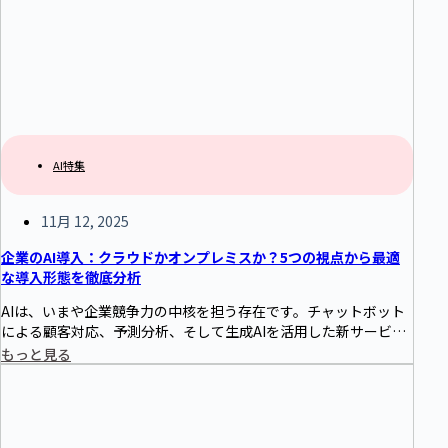
AI特集
11月 12, 2025
企業のAI導入：クラウドかオンプレミスか？5つの視点から最適
な導入形態を徹底分析
AIは、いまや企業競争力の中核を担う存在です。チャットボット
による顧客対応、予測分析、そして生成AIを活用した新サービス
まで、あらゆる業界がAIトランスフォーメーションに取り組んで
もっと見る
います。 しかし、実際にAI導入を進める際、最初の段階で多くの
企業がつまずく課題があります。それが「クラウドにすべきか、
オンプレミスにすべきか」という選択です。