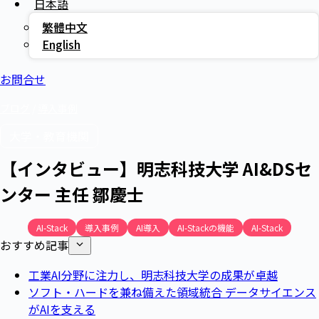
日本語
繁體中文
English
お問合せ
ブログ
/
導入事例
大学・教育機関
【インタビュー】明志科技大学 AI&DSセ
ンター 主任 鄒慶士
AI-Stack
導入事例
AI導入
AI-Stackの機能
AI-Stack
おすすめ記事
工業AI分野に注力し、明志科技大学の成果が卓越
ソフト・ハードを兼ね備えた領域統合 データサイエンス
がAIを支える