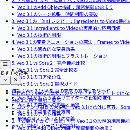
Veo 3.1のAdd Object機能：精密制御の始まり
Veo 3.1のシーン拡張：時間制限の突破
3. Veo 3.1の「3in1レシピ」：Ingredients to Vide
Veo 3.1 Ingredients to Videoの実用的な応用価値
Veo 3.1の技術的制限
4. Veo 3.1の変身アニメーションの魔法：Frames to Vi
Veo 3.1の驚異的な変身効果
Veo 3.1の技術的制限とフラストレーション
5. Veo 3.1 vs Sora 2：完全機能比較
Veo 3.1 vs Sora 2 完全比較表
おすすめ記事
Veo 3.1のコア優位性
Veo 3.1 vs Sora 2 選択ガイド
結論：Veo 3.1がAI動画の未来の方向性をリード
はじめに：Veo 3.1はただのマイナーアップデートではな
Veo 3.1がもたらすクリエイターの役割の進化
Veo 3.1 完全機能一覧表
Veo 3.1の業界への影響と展望
1. コンテンツ審査の大逆転：Veo 3.1は意外に寛容、So
Veo 3.1の将来の開発方向
Veo 3.1のテスト結果：
最後の考え：Veo 3.1の意義
2. 「お願い」から「監督」へ：Veo 3.1の段階的編集機能
Veo 3.1関連リソースと追加資料
Veo 3.1のAdd Object機能：精密制御の始まり