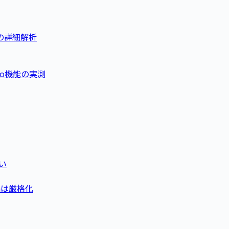
o機能の詳細解析
deo機能の実測
い
raは厳格化