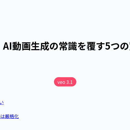
レビュー：AI動画生成の常識を覆す5
veo 3.1
い
raは厳格化