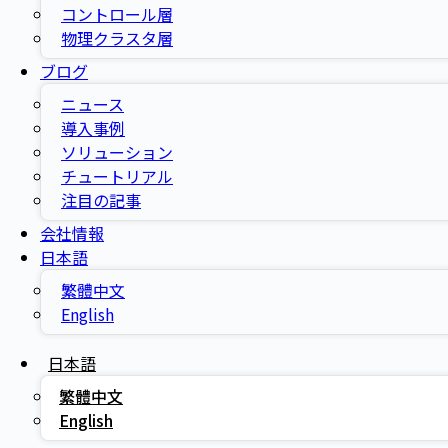
コントロール層
物理クラスタ層
ブログ
ニュース
導入事例
ソリューション
チュートリアル
注目の記事
会社情報
日本語
繁體中文
English
日本語
繁體中文
English