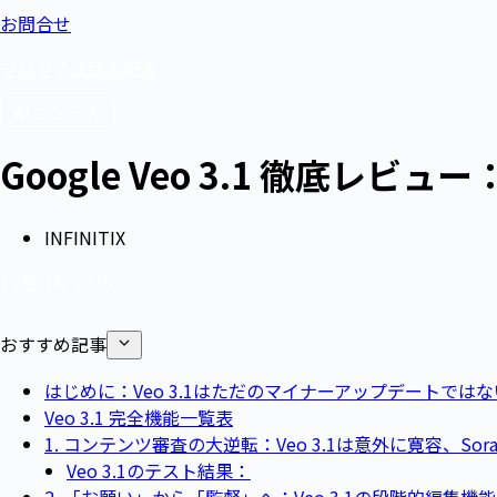
お問合せ
ブログ
/
注目の記事
AIニュース
Google Veo 3.1 徹底
INFINITIX
10月 24, 2025
おすすめ記事
はじめに：Veo 3.1はただのマイナーアップデートではな
Veo 3.1 完全機能一覧表
1. コンテンツ審査の大逆転：Veo 3.1は意外に寛容、So
Veo 3.1のテスト結果：
2. 「お願い」から「監督」へ：Veo 3.1の段階的編集機能