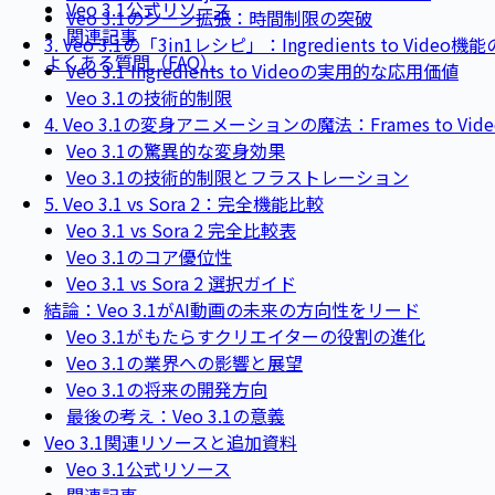
Veo 3.1公式リソース
Veo 3.1のシーン拡張：時間制限の突破
関連記事
3. Veo 3.1の「3in1レシピ」：Ingredients to Vide
よくある質問（FAQ）
Veo 3.1 Ingredients to Videoの実用的な応用価値
Veo 3.1の技術的制限
4. Veo 3.1の変身アニメーションの魔法：Frames to Vi
Veo 3.1の驚異的な変身効果
Veo 3.1の技術的制限とフラストレーション
5. Veo 3.1 vs Sora 2：完全機能比較
Veo 3.1 vs Sora 2 完全比較表
Veo 3.1のコア優位性
Veo 3.1 vs Sora 2 選択ガイド
結論：Veo 3.1がAI動画の未来の方向性をリード
Veo 3.1がもたらすクリエイターの役割の進化
Veo 3.1の業界への影響と展望
Veo 3.1の将来の開発方向
最後の考え：Veo 3.1の意義
Veo 3.1関連リソースと追加資料
Veo 3.1公式リソース
関連記事