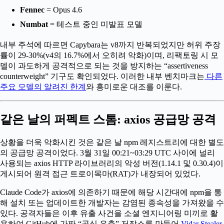
Fennec
= Opus 4.6
Numbat
= 테스트 중인 미발표 모델
내부 주석에 따르면 Capybara는 v8까지 반복되었지만 허위 주장
률이 29-30%(v4의 16.7%에서 오히려 악화)이며, 리팩토링 시 모
델이 과도하게 공격적으로 되는 것을 방지하는 “assertiveness
counterweight” 기구도 확인되었다. 이러한 내부 벤치마크는
다른
주요 모델의 알려진 한계
와 흥미로운 대조를 이룬다.
같은 날의 퍼펙트 스톰: axios 공급망 공격
상황을 더욱 악화시킨 것은 같은 날 npm 레지스트리에 대한 별도
의 공급망 공격이었다. 3월 31일 00:21~03:29 UTC 사이에 널리
사용되는 axios HTTP 라이브러리의 악성 버전(1.14.1 및 0.30.4)이
게시되어 원격 접근 트로이목마(RAT)가 내장되어 있었다.
Claude Code가 axios에 의존하기 때문에 해당 시간대에 npm을 통
해 설치 또는 업데이트한 개발자는 감염된 종속성을 가져왔을 수
있다. 공격자들은 이후 유출 사건을 소셜 엔지니어링 미끼로 활
용하여 GitHub에 가짜 “공식 유출” 저장소를 만들어
Vidar Stealer