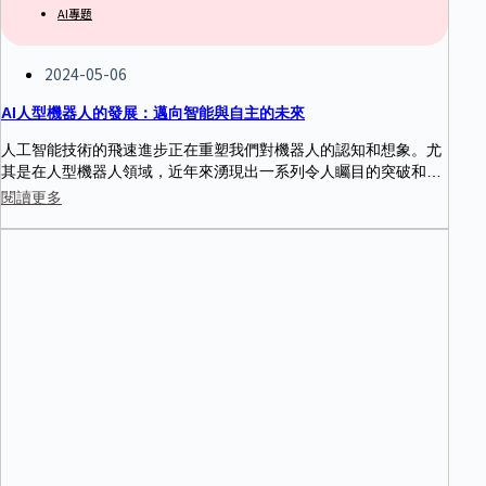
AI專題
2024-05-06
AI人型機器人的發展：邁向智能與自主的未來
人工智能技術的飛速進步正在重塑我們對機器人的認知和想象。尤
其是在人型機器人領域，近年來湧現出一系列令人矚目的突破和進
展。這些擁有類人外形和能力的機器人，正在逐步走出實驗室，進
閱讀更多
入人類生活和工作的各個場景。它們不僅代表了機器人技術的高度
發展，更昭示著人機協作與共融的美好未來。