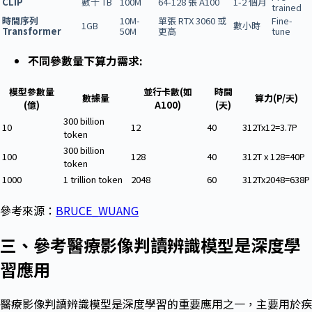
CLIP
數十 TB
100M
64-128 張 A100
1-2 個月
trained
時間序列
10M-
單張 RTX 3060 或
Fine-
1GB
數小時
Transformer
50M
更高
tune
不同參數量下算力需求:
模型參數量
並行卡數(如
時間
數據量
算力(P/天)
(億)
A100)
(天)
300 billion
10
12
40
312Tx12=3.7P
token
300 billion
100
128
40
312T x 128=40P
token
1000
1 trillion token
2048
60
312Tx2048=638P
參考來源：
BRUCE_WUANG
三、參考醫療影像判讀辨識模型是深度學
習應用
醫療影像判讀辨識模型是深度學習的重要應用之一，主要用於疾