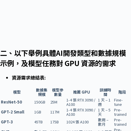
二、以下舉例具體AI開發類型和數據規模
示例，及模型任務對 GPU 資源的需求
資源需求總結表:
數據集
模型參
訓練時
模型
推薦 GPU
階段
規模
數量
間
1-4 張 RTX 3090 /
1 天 – 1
Fine-
ResNet-50
150GB
25M
A100
週
tune
1-4 張 RTX 3090 /
1 天 – 5
Pre-
GPT-2 Small
1GB
117M
A100
天
trained
數周 –
Pre-
GPT-3
45TB
175B
1024 張 A100
數月
trained
Pre-