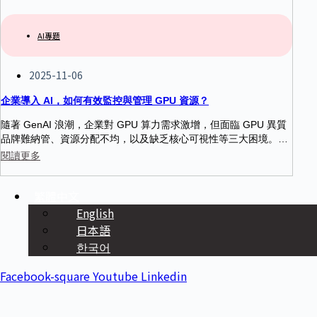
AI專題
2025-11-06
企業導入 AI，如何有效監控與管理 GPU 資源？
隨著 GenAI 浪潮，企業對 GPU 算力需求激增，但面臨 GPU 異質
品牌難納管、資源分配不均，以及缺乏核心可視性等三大困境。本
篇文章將會帶您了解企業該如何有效管理GPU資源。
閱讀更多
繁體中文
English
日本語
한국어
Facebook-square
Youtube
Linkedin