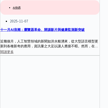
AI快訊
2025-11-07
十一月AI浪潮：瀏覽器革命、開源影片與健康監測新突破
近幾個月，人工智慧領域的新聞如洪水般湧來，從大型語言模型更
新到各種新奇的應用，資訊量之大足以讓人應接不暇。然而，在這
片喧囂之中，有幾項發展不僅僅是漸進式的改進，它們的出現令人
閱讀更多
驚訝，甚至顛覆了我們對AI…