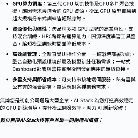
GPU算力調度
：第三代 GPU 切割技術及GPU多片聚合技
術，應因需求最適合的 GPU 資源，從單 GPU 原型實驗到
超大規模分布式訓練皆輕鬆應對。
資源優化與彈性
：跨品牌多款 GPU 型號的高兼容性，支
持混合訓練、HPC跨節點運算能力，開源深度學習工具整
合，縮短模型訓練時間並降低成本。
高效能管理
：全新直覺UI操作介面，一鍵環境部署功能，
整合自動化預設環境部屬及模型訓練任務需求；一站式
Dashboard部署與監控實現從開發到應用的無縫銜接。
多雲支持與節省成本
：可支持串接地端伺服器、私有雲與
公有雲的混合部署，靈活應對各種業務需求。
無論您是初創公司還是大型企業，AI-Stack 為您打造高效穩定
的 GPU 訓練環境，提升模型開發效率，助力 AI 創新突破！
數位無限AI-Stack與客戶並肩一同創造AI價值
！