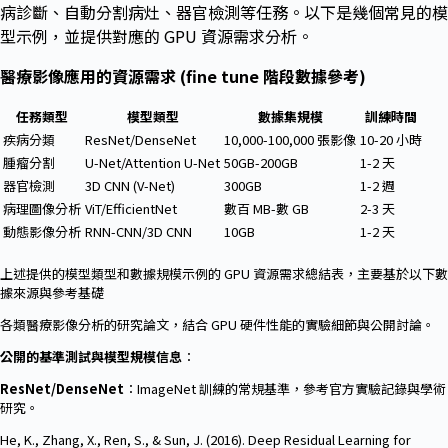
病診斷、自動分割病灶、器官檢測等任務。以下是幾個常見的模
型示例，並提供對應的 GPU 資源需求分析。
醫療影像應用的資源需求 (fine tune 階段數據參考)
任務類型
模型類型
數據集規模
訓練時間
疾病分類
ResNet/DenseNet
10,000-100,000 張影像
10-20 小時
腫瘤分割
U-Net/Attention U-Net
50GB-200GB
1-2 天
器官檢測
3D CNN (V-Net)
300GB
1-2 週
病理圖像分析
ViT/EfficientNet
數百 MB-數 GB
2-3 天
動態影像分析
RNN-CNN/3D CNN
10GB
1-2 天
上述提供的模型類型和數據規模示例的 GPU 資源需求總結表，主要基於以下數
據來源與參考基礎
各類醫療影像分析的研究論文，結合 GPU 硬件性能的實驗細節與公開討論。
公開的基準測試與模型規模信息
：
ResNet/DenseNet
：ImageNet 訓練的常規基準，參考官方實驗記錄與學術
研究。
He, K., Zhang, X., Ren, S., & Sun, J. (2016). Deep Residual Learning for