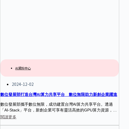
AI資料中心
2024-12-02
數位發展部打造台灣AI算力共享平台 數位無限助力新創企業躍進
數位發展部攜手數位無限，成功建置台灣AI算力共享平台。透過
「AI-Stack」平台，新創企業可享有靈活高效的GPU算力資源，加
速AI應用落地。平台支援跨品牌GPU整合，並具備多種開源工具，
閱讀更多
為台灣數位產業升級奠定堅實基礎。