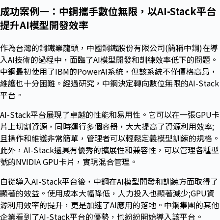
成功案例一：中鋼攜手數位無限，以
AI-Stack
平台
提升
AI
模型開發效率
作為台灣的鋼鐵業龍頭，中國鋼鐵股份有限公司(簡稱中鋼)在導
入AI技術的過程中，面臨了AI模型開發和訓練效率低下的問題。
中鋼最初使用了IBM的PowerAI系統，但該系統不僅價格高昂，
維護也十分困難。經過研究，中鋼決定轉向數位無限的AI-Stack
平台。
AI-Stack平台展現了卓越的性能和易用性。它可以在一張GPU卡
片上切割資源，同時運行多個容器，大大提高了資源利用效率;
且操作和維護非常簡單，管理者可以輕鬆定義模型訓練的規格。
此外，AI-Stack還具有優秀的擴展性和兼容性，可以管理各種型
號的NVIDIA GPU卡片，實現混合管理。
自從導入AI-Stack平台後，中鋼在AI模型開發和訓練方面取得了
顯著的效益。使用成本大幅降低，人力投入也顯著減少;GPU資
源利用效率的提升，更是加速了AI應用的落地。中鋼集團的其他
企業看到了AI-Stack平台的優勢，也紛紛開始導入該平台。