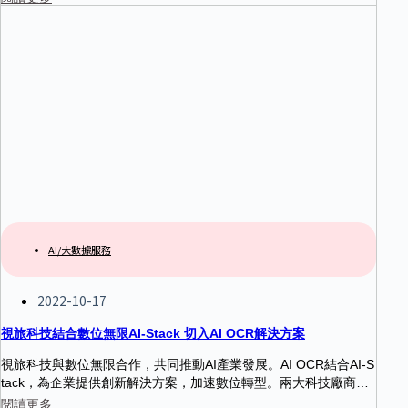
效地進行AI模型訓練和驗證。透過AI-Stack，義大成功打造了一個
高效的AI研究環境，加速了AI在醫療領域的應用。
AI/大數據服務
2022-10-17
視旅科技結合數位無限AI-Stack 切入AI OCR解決方案
視旅科技與數位無限合作，共同推動AI產業發展。AI OCR結合AI-S
tack，為企業提供創新解決方案，加速數位轉型。兩大科技廠商致
力於加速企業數位轉型。
閱讀更多