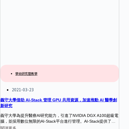
學術研究暨教學
2021-03-23
義守大學借助 AI-Stack 管理 GPU 共用資源，加速推動 AI 醫學創
新研究
義守大學為提升醫療AI研究能力，引進了NVIDIA DGX A100超級電
腦，並採用數位無限的AI-Stack平台進行管理。AI-Stack提供了完
善的資源分配、計價和管理功能，讓義大的研究人員能夠快速、高
閱讀更多