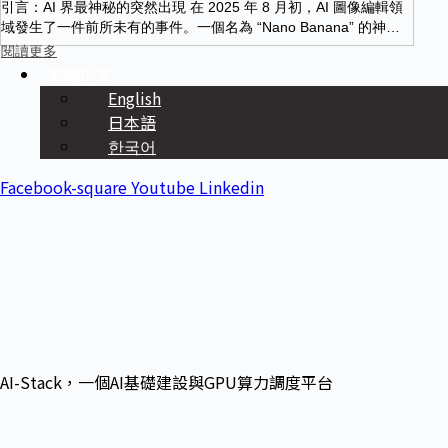
引言：AI 界最神秘的突然出現 在 2025 年 8 月初，AI 圖像編輯領
域發生了一件前所未有的事件。一個名為 “Nano Banana” 的神秘 A
I 模型突然在 LMAr…
閱讀更多
繁體中文
English
日本語
한국어
Facebook-square
Youtube
Linkedin
AI-Stack，一個AI基礎建設與GPU算力調度平台