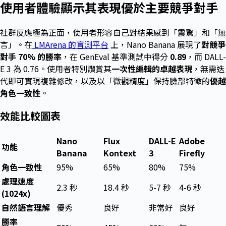
使用者體驗顯示其表現優於主要競爭對手
社群反應極為正面，使用者形容自己對結果感到「震驚」和「無
言」。在
LMArena 的盲測平台
上，Nano Banana 展現了
對競爭
對手 70% 的勝率
，在 GenEval 基準測試中得分
0.89
，而 DALL-
E 3 為 0.76。使用者特別讚賞其
一次性編輯的卓越表現
，無需迭
代即可實現複雜修改，以及以「微觀精度」保持臉部特徵的
優越
角色一致性
。
效能比較圖表
Nano
Flux
DALL-E
Adobe
功能
Banana
Kontext
3
Firefly
角色一致性
95%
65%
80%
75%
處理速度
2.3 秒
18.4 秒
5-7 秒
4-6 秒
(1024x)
自然語言理解
優秀
良好
非常好
良好
勝率