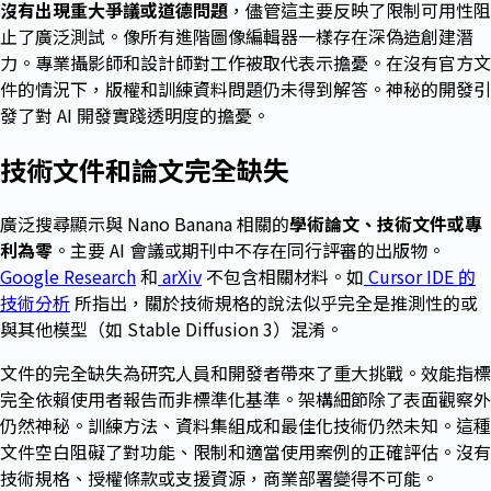
沒有出現重大爭議或道德問題
，儘管這主要反映了限制可用性阻
止了廣泛測試。像所有進階圖像編輯器一樣存在深偽造創建潛
力。專業攝影師和設計師對工作被取代表示擔憂。在沒有官方文
件的情況下，版權和訓練資料問題仍未得到解答。神秘的開發引
發了對 AI 開發實踐透明度的擔憂。
技術文件和論文完全缺失
廣泛搜尋顯示與 Nano Banana 相關的
學術論文、技術文件或專
利為零
。主要 AI 會議或期刊中不存在同行評審的出版物。
Google Research
和
arXiv
不包含相關材料。如
Cursor IDE 的
技術分析
所指出，關於技術規格的說法似乎完全是推測性的或
與其他模型（如 Stable Diffusion 3）混淆。
文件的完全缺失為研究人員和開發者帶來了重大挑戰。效能指標
完全依賴使用者報告而非標準化基準。架構細節除了表面觀察外
仍然神秘。訓練方法、資料集組成和最佳化技術仍然未知。這種
文件空白阻礙了對功能、限制和適當使用案例的正確評估。沒有
技術規格、授權條款或支援資源，商業部署變得不可能。