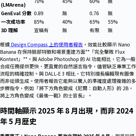
70%
45%
60%
無
(LMArena)
GenEval 分數
0.89
無
0.76
無
一次成功率
85%
40%
65%
55%
3D 理解
宣稱有
無
有限
無
根據
Design Compass 上的使用者報告
，效能比較顯示 Nano
Banana 在保持臉部特徵和場景重建方面**「完全擊敗 Flux
Kontext」**。與 Adobe Photoshop 的 AI 功能相比，它為一般
合成任務提供更快、更直覺的自然語言指令，儘管缺乏專業工作
流程的精確控制。與 DALL-E 3 相比，它特別擅長編輯現有圖像
而非從頭生成。使用者報告它能夠以驚人的準確度處理複雜的多
步驟指令，例如「將下方角色變成《尼爾：自動人形》的 2B，
將上方角色變成《最後一戰》的士官長」。
時間軸顯示 2025 年 8 月出現，而非 2024
年 5 月歷史
重要更正：Nano Banana 首次出現於 2025 年 8 月
，與最初提