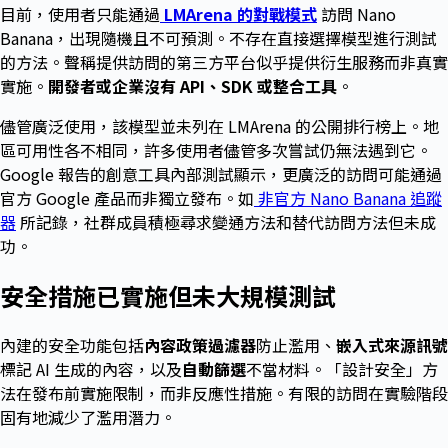
目前，使用者只能通過
LMArena 的對戰模式
訪問 Nano
Banana，出現隨機且不可預測。不存在直接選擇模型進行測試
的方法。聲稱提供訪問的第三方平台似乎提供衍生服務而非真實
實施。
開發者或企業沒有 API、SDK 或整合工具
。
儘管廣泛使用，該模型並未列在 LMArena 的公開排行榜上。地
區可用性各不相同，許多使用者儘管多次嘗試仍無法遇到它。
Google 報告的創意工具內部測試顯示，更廣泛的訪問可能通過
官方 Google 產品而非獨立發布。如
非官方 Nano Banana 追蹤
器
所記錄，社群成員積極尋求變通方法和替代訪問方法但未成
功。
安全措施已實施但未大規模測試
內建的安全功能包括
內容政策過濾器
防止濫用、
嵌入式來源訊號
標記 AI 生成的內容，以及
自動篩選
不當材料。「設計安全」方
法在發布前實施限制，而非反應性措施。有限的訪問在實驗階段
固有地減少了濫用潛力。