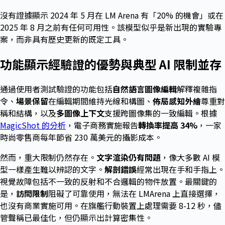
沒有證據顯示 2024 年 5 月在 LM Arena 有「20% 的機會」或在
2025 年 8 月之前有任何可用性。該模型似乎是新出現的實驗專
案，而非具有歷史更新的既定工具。
功能顯示經驗證的優勢與典型 AI 限制並存
通過使用者測試驗證的功能包括
自然語言圖像編輯
解釋複雜指
令、
場景保留
在編輯期間維持光線和構圖、
佈局感知外繪
尊重對
稱和結構，以及
多圖像上下文
支援跨圖像集的一致編輯。根據
MagicShot 的分析
，電子商務實施報告
轉換率提高 34%
，一家
時尚零售商每年節省 230 萬美元的攝影成本。
然而，重大限制仍然存在。
文字渲染仍有問題
，像大多數 AI 模
型一樣產生難以辨認的文字。
解剖錯誤
經常出現在手和手指上。
視覺故障包括不一致的反射和不合邏輯的物件放置。最關鍵的
是，
訪問限制
阻礙了可靠使用，無法在 LMArena 上直接選擇，
也沒有商業實施可用。在旗艦行動裝置上處理需要 8-12 秒，儘
管聲稱已最佳化，但仍顯示出計算密集性。