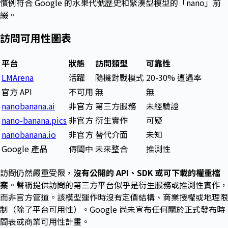
慣例符合 Google 的水果代號歷史和緊湊型模型的「nano」前
綴。
訪問可用性圖表
平台
狀態
訪問類型
可靠性
LMArena
活躍
隨機對戰模式
20-30% 遭遇率
官方 API
不可用
無
無
nanobanana.ai
非官方
第三方服務
未經驗證
nano-banana.pics
非官方
衍生實作
可疑
nanobanana.io
非官方
替代介面
未知
Google 產品
傳聞中
未來整合
推測性
訪問仍然嚴重受限，
沒有公開的 API、SDK 或可下載的權重檔
案
。聲稱提供訪問的第三方平台似乎是衍生服務或推測性實作，
而非官方管道。該模型運作時沒有定價結構、商業授權或地理限
制（除了平台可用性）。Google 尚未宣布任何關於正式發布時
間表或商業可用性計畫。