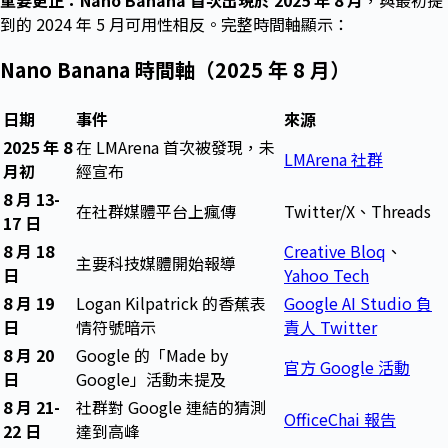
到的 2024 年 5 月可用性相反。完整時間軸顯示：
Nano Banana 時間軸（2025 年 8 月）
日期
事件
來源
2025 年 8
在 LMArena 首次被發現，未
LMArena 社群
月初
經宣布
8 月 13-
在社群媒體平台上瘋傳
Twitter/X、Threads
17 日
8 月 18
Creative Bloq
、
主要科技媒體開始報導
日
Yahoo Tech
8 月 19
Logan Kilpatrick 的香蕉表
Google AI Studio 負
日
情符號暗示
責人 Twitter
8 月 20
Google 的「Made by
官方 Google 活動
日
Google」活動未提及
8 月 21-
社群對 Google 連結的猜測
OfficeChai 報告
22 日
達到高峰