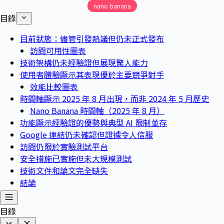
nano banana
目錄
目前狀態：儘管引發熱議但仍未正式發布
訪問可用性圖表
技術架構仍未經驗證但展現驚人能力
使用者體驗顯示其表現優於主要競爭對手
效能比較圖表
時間軸顯示 2025 年 8 月出現，而非 2024 年 5 月歷史
Nano Banana 時間軸（2025 年 8 月）
功能顯示經驗證的優勢與典型 AI 限制並存
Google 連結仍未確認但證據令人信服
訪問仍限於實驗測試平台
安全措施已實施但未大規模測試
技術文件和論文完全缺失
結論
目錄