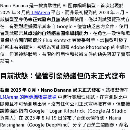
Nano Banana 是一款實驗性的 AI 圖像編輯模型，首次出現於
2025 年 8 月的
LMArena
平台，而非最初提到的 2024 年 5 月。
該模型
至今仍未正式發布且無法商業使用
，僅以測試預覽形式存
在，有強烈證據顯示其來自 Google。儘管缺乏官方文件，使用
者測試顯示其
卓越的自然語言圖像編輯能力
，在角色一致性和場
景保持方面明顯優於 Flux Kontext 等競爭對手。該模型引發了
前所未有的關注，被認為可能顛覆 Adobe Photoshop 的主導地
位，但其神秘狀態、有限的可用性和技術文件的缺失阻礙了實際
部署。
目前狀態：儘管引發熱議但仍未正式發布
截至 2025 年 8 月，Nano Banana 尚未正式發布
。該模型僅在
LMArena 的圖像編輯競技場
中進行實驗性測試，在盲測對比中
隨機且不可預測地出現。沒有任何公司正式宣稱擁有權，但間接
證據強烈指向 Google：Logan Kilpatrick（Google AI Studio
負責人）在 2025 年 8 月 19 日發布了香蕉表情符號，Naina
Raisinghani（Google DeepMind）分享了香蕉主題圖像，命名