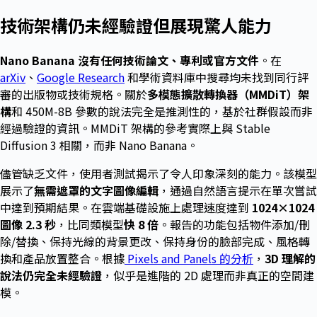
技術架構仍未經驗證但展現驚人能力
Nano Banana 沒有任何技術論文、專利或官方文件
。在
arXiv
、
Google Research
和學術資料庫中搜尋均未找到同行評
審的出版物或技術規格。關於
多模態擴散轉換器（MMDiT）架
構
和 450M-8B 參數的說法完全是推測性的，基於社群假設而非
經過驗證的資訊。MMDiT 架構的參考實際上與 Stable
Diffusion 3 相關，而非 Nano Banana。
儘管缺乏文件，使用者測試揭示了令人印象深刻的能力。該模型
展示了
無需遮罩的文字圖像編輯
，通過自然語言提示在單次嘗試
中達到預期結果。在雲端基礎設施上處理速度達到
1024×1024
圖像 2.3 秒
，比同類模型
快 8 倍
。報告的功能包括物件添加/刪
除/替換、保持光線的背景更改、保持身份的臉部完成、風格轉
換和產品放置整合。根據
Pixels and Panels 的分析
，
3D 理解的
說法仍完全未經驗證
，似乎是進階的 2D 處理而非真正的空間建
模。