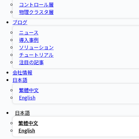
コントロール層
物理クラスタ層
ブログ
ニュース
導入事例
ソリューション
チュートリアル
注目の記事
会社情報
日本語
繁體中文
English
日本語
繁體中文
English