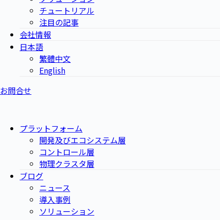
チュートリアル
注目の記事
会社情報
日本語
繁體中文
English
お問合せ
プラットフォーム
開発及びエコシステム層
コントロール層
物理クラスタ層
ブログ
ニュース
導入事例
ソリューション