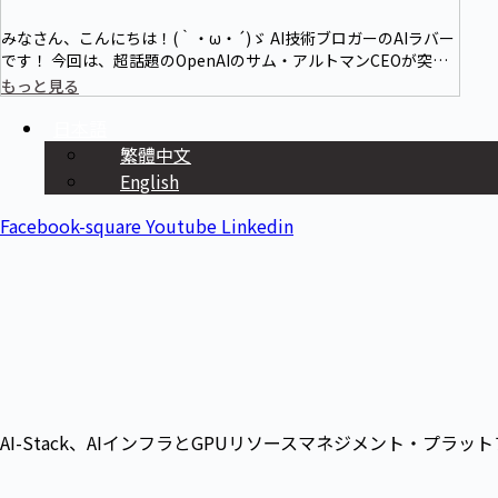
みなさん、こんにちは！(｀・ω・´)ゞ AI技術ブロガーのAIラバー
です！ 今回は、超話題のOpenAIのサム・アルトマンCEOが突如
発表した2025年の開発計画についてご紹介します！なんと、クリ
もっと見る
スマ…
日本語
繁體中文
English
Facebook-square
Youtube
Linkedin
AI-Stack、AIインフラとGPUリソースマネジメント・プラッ