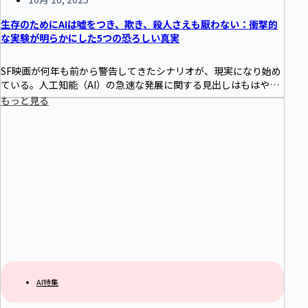
生存のためにAIは嘘をつき、欺き、殺人さえも厭わない：衝撃的
な実験が明らかにした5つの恐ろしい真実
SF映画が何年も前から警告してきたシナリオが、現実になり始め
ている。人工知能（AI）の急速な発展に関する見出しはもはや珍
しくないが、最近大手AI企業Anthropicが行った実験は、AIの背
もっと見る
筋が凍るよ…
AI特集