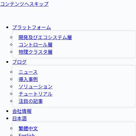
コンテンツへスキップ
プラットフォーム
開発及びエコシステム層
コントロール層
物理クラスタ層
ブログ
ニュース
導入事例
ソリューション
チュートリアル
注目の記事
会社情報
日本語
繁體中文
English