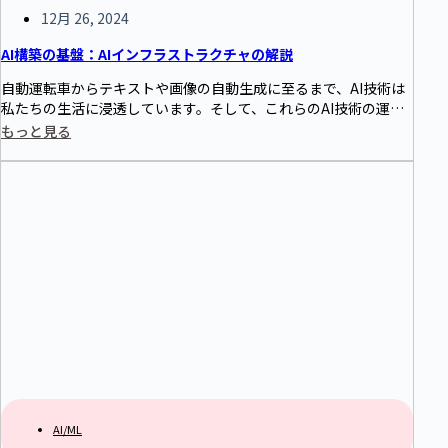
12月 26, 2024
AI構築の基盤：AIインフラストラクチャの解説
自動運転車からテキストや画像の自動生成に至るまで、AI技術は
私たちの生活に浸透しています。そして、これらのAI技術の運用
を支えるのがAI基盤です。本記事では、AI基盤の概要を紹介し、
もっと見る
その主要な構成要素を解説します。
AI/ML