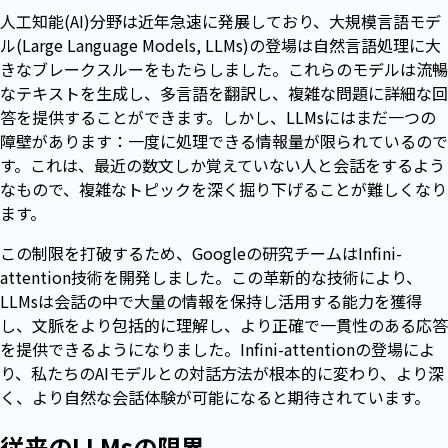
人工知能(AI)分野は近年急速に発展しており、大規模言語モデ
ル(Large Language Models, LLMs)の登場は自然言語処理に大
きなブレークスルーをもたらしました。これらのモデルは流暢
なテキストを生成し、多言語を翻訳し、複雑な問題に詳細な回
答を提供することができます。しかし、LLMsにはまだ一つの
障壁があります：一度に処理できる情報量が限られているので
す。これは、最近の数文しか覚えていない人と会話をするよう
なもので、複雑なトピックを深く掘り下げることが難しくなり
ます。
この制限を打破するため、Googleの研究チームはInfini-
attention技術を開発しました。この革新的な技術により、
LLMsは会話の中で大量の情報を保持し活用する能力を獲得
し、文脈をより包括的に理解し、より正確で一貫性のある応答
を提供できるようになりました。Infini-attentionの登場によ
り、私たちのAIモデルとの対話方法が根本的に変わり、より深
く、より自然な会話体験が可能になると期待されています。
従来のLLMsの限界