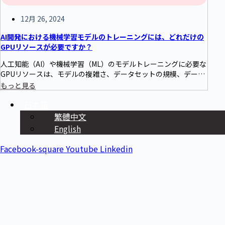
12月 26, 2024
AI開発における機械学習モデルのトレーニングには、どれだけの
GPUリソースが必要ですか？
人工知能（AI）や機械学習（ML）のモデルトレーニングに必要な
GPUリソースは、モデルの複雑さ、データセットの規模、データ
の出所によって異なります。例えば、軽量な画像分類モデルのト
もっと見る
レーニングには1枚のGPUで十分な場合がありますが、GPT-3の
日本語
ような大規模モデルのトレーニングには、数百枚から数千枚のGP
Uが必要となることもあります。GPUリソースの割り当てをどの
繁體中文
ように柔軟かつ効率的に行うかは、AI研究開発において極めて重
English
要な課題です。
Facebook-square
Youtube
Linkedin