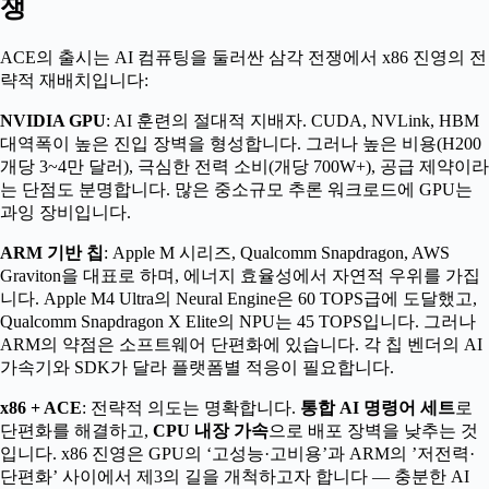
쟁
ACE의 출시는 AI 컴퓨팅을 둘러싼 삼각 전쟁에서 x86 진영의 전
략적 재배치입니다:
NVIDIA GPU
: AI 훈련의 절대적 지배자. CUDA, NVLink, HBM
대역폭이 높은 진입 장벽을 형성합니다. 그러나 높은 비용(H200
개당 3~4만 달러), 극심한 전력 소비(개당 700W+), 공급 제약이라
는 단점도 분명합니다. 많은 중소규모 추론 워크로드에 GPU는
과잉 장비입니다.
ARM 기반 칩
: Apple M 시리즈, Qualcomm Snapdragon, AWS
Graviton을 대표로 하며, 에너지 효율성에서 자연적 우위를 가집
니다. Apple M4 Ultra의 Neural Engine은 60 TOPS급에 도달했고,
Qualcomm Snapdragon X Elite의 NPU는 45 TOPS입니다. 그러나
ARM의 약점은 소프트웨어 단편화에 있습니다. 각 칩 벤더의 AI
가속기와 SDK가 달라 플랫폼별 적응이 필요합니다.
x86 + ACE
: 전략적 의도는 명확합니다.
통합 AI 명령어 세트
로
단편화를 해결하고,
CPU 내장 가속
으로 배포 장벽을 낮추는 것
입니다. x86 진영은 GPU의 ‘고성능·고비용’과 ARM의 ’저전력·
단편화’ 사이에서 제3의 길을 개척하고자 합니다 — 충분한 AI