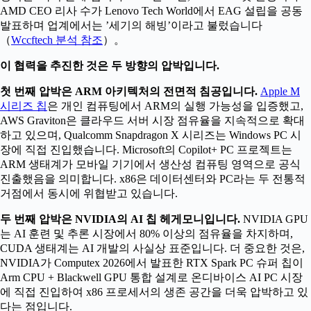
AMD CEO 리사 수가 Lenovo Tech World에서 EAG 설립을 공동
발표하며 업계에서는 ’세기의 해빙’이라고 불렀습니다
（
Wccftech 분석 참조
）。
이 협력을 추진한 것은 두 방향의 압박입니다.
첫 번째 압박은 ARM 아키텍처의 전면적 침공입니다.
Apple M
시리즈 칩
은 개인 컴퓨팅에서 ARM의 실행 가능성을 입증했고,
AWS Graviton은 클라우드 서버 시장 점유율을 지속적으로 확대
하고 있으며, Qualcomm Snapdragon X 시리즈는 Windows PC 시
장에 직접 진입했습니다. Microsoft의 Copilot+ PC 프로젝트는
ARM 생태계가 모바일 기기에서 생산성 컴퓨팅 영역으로 공식
진출했음을 의미합니다. x86은 데이터센터와 PC라는 두 전통적
거점에서 동시에 위협받고 있습니다.
두 번째 압박은 NVIDIA의 AI 칩 헤게모니입니다.
NVIDIA GPU
는 AI 훈련 및 추론 시장에서 80% 이상의 점유율을 차지하며,
CUDA 생태계는 AI 개발의 사실상 표준입니다. 더 중요한 것은,
NVIDIA가 Computex 2026에서 발표한 RTX Spark PC 슈퍼 칩이
Arm CPU + Blackwell GPU 통합 설계로 온디바이스 AI PC 시장
에 직접 진입하여 x86 프로세서의 생존 공간을 더욱 압박하고 있
다는 점입니다.