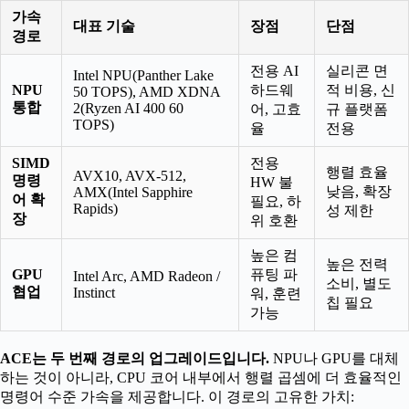
가속
대표 기술
장점
단점
경로
전용 AI
실리콘 면
Intel NPU(Panther Lake
NPU
하드웨
적 비용, 신
50 TOPS), AMD XDNA
통합
2(Ryzen AI 400 60
어, 고효
규 플랫폼
TOPS)
율
전용
SIMD
전용
행렬 효율
AVX10, AVX-512,
명령
HW 불
낮음, 확장
AMX(Intel Sapphire
어 확
필요, 하
Rapids)
성 제한
장
위 호환
높은 컴
높은 전력
GPU
퓨팅 파
Intel Arc, AMD Radeon /
소비, 별도
협업
Instinct
워, 훈련
칩 필요
가능
ACE는 두 번째 경로의 업그레이드입니다.
NPU나 GPU를 대체
하는 것이 아니라, CPU 코어 내부에서 행렬 곱셈에 더 효율적인
명령어 수준 가속을 제공합니다. 이 경로의 고유한 가치: