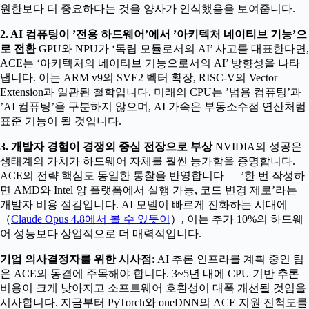
원한보다 더 중요하다는 것을 양사가 인식했음을 보여줍니다.
2. AI 컴퓨팅이 ’전용 하드웨어’에서 ’아키텍처 네이티브 기능’으
로 전환
GPU와 NPU가 ‘독립 모듈로서의 AI’ 사고를 대표한다면,
ACE는 ‘아키텍처의 네이티브 기능으로서의 AI’ 방향성을 나타
냅니다. 이는 ARM v9의 SVE2 벡터 확장, RISC-V의 Vector
Extension과 일관된 철학입니다. 미래의 CPU는 ’범용 컴퓨팅’과
’AI 컴퓨팅’을 구분하지 않으며, AI 가속은 부동소수점 연산처럼
표준 기능이 될 것입니다.
3. 개발자 경험이 경쟁의 중심 전장으로 부상
NVIDIA의 성공은
생태계의 가치가 하드웨어 자체를 훨씬 능가함을 증명합니다.
ACE의 전략 핵심도 동일한 통찰을 반영합니다 — ’한 번 작성하
면 AMD와 Intel 양 플랫폼에서 실행 가능, 코드 변경 제로’라는
개발자 비용 절감입니다. AI 모델이 빠르게 진화하는 시대에
（
Claude Opus 4.8에서 볼 수 있듯이
）, 이는 추가 10%의 하드웨
어 성능보다 상업적으로 더 매력적입니다.
기업 의사결정자를 위한 시사점
: AI 추론 인프라를 계획 중인 팀
은 ACE의 동결에 주목해야 합니다. 3~5년 내에 CPU 기반 추론
비용이 크게 낮아지고 소프트웨어 호환성이 대폭 개선될 것임을
시사합니다. 지금부터 PyTorch와 oneDNN의 ACE 지원 진척도를