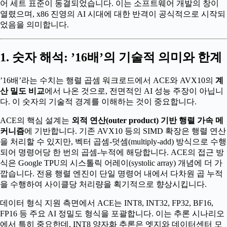
어 세트 표준이 동결되었습니다. 이는 소프트웨어 개발의 창이
열렸으며, x86 진영의 AI 시대에 대한 반격이 공식적으로 시작되
었음을 의미합니다.
1. 숫자 해석: ’16배’의 기술적 의미와 한계
’16배’라는 수치는 행렬 곱셈 워크로드에서 ACE와 AVX10의
계
산 밀도 비교
에서 나온 것으로, 전면적인 AI 성능 주장이 아닙니
다. 이 숫자의 기술적 경계를 이해하는 것이 중요합니다.
ACE의 핵심 설계는
외적 연산(outer product) 기반 행렬 가속 메
커니즘
에 기반합니다. 기존 AVX10 등의 SIMD 확장은 행렬 연산
을 처리할 수 있지만, 벡터 곱셈-덧셈(multiply-add) 방식으로 수행
되어 명령어당 한 번의 곱셈-누적에 해당합니다. ACE의 접근 방
식은 Google TPU의 시스톨릭 어레이(systolic array) 개념에 더 가
깝습니다. 전용 행렬 엔진이 단일 명령어 내에서 다차원 곱 누적
을 수행하여 사이클당 처리량을 획기적으로 향상시킵니다.
데이터 형식 지원 측면에서 ACE는 INT8, INT32, FP32, BF16,
FP16 등 주요 AI 정밀도 형식을 포괄합니다. 이는 추론 시나리오
에서 특히 중요한데, INT8 양자화 추론은 엣지와 데이터센터 모