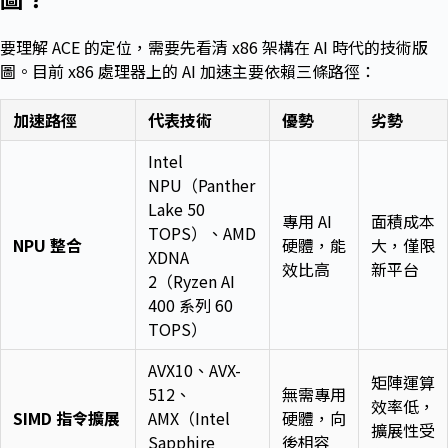
要理解 ACE 的定位，需要先看清 x86 架構在 AI 時代的技術版
圖。目前 x86 處理器上的 AI 加速主要依賴三條路徑：
加速路徑
代表技術
優勢
劣勢
Intel
NPU（Panther
Lake 50
專用 AI
面積成本
TOPS）、AMD
NPU 整合
硬體，能
大，僅限
XDNA
效比高
新平台
2（Ryzen AI
400 系列 60
TOPS）
AVX10、AVX-
矩陣運算
512、
無需專用
效率低，
SIMD 指令擴展
AMX（Intel
硬體，向
擴展性受
Sapphire
後相容