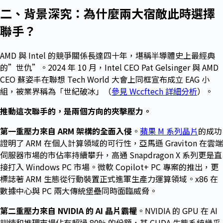
二、背景深究：為什麼兩大宿敵此時選擇
聯手？
AMD 與 Intel 的競爭關係長達四十年，堪稱半導體史上最經典
的”世仇”。2024 年 10 月，Intel CEO Pat Gelsinger 與 AMD
CEO 蘇姿丰在聯想 Tech World 大會上同框宣布成立 EAG 小
組，被業界稱為「世紀破冰」（
參見 Wccftech 詳細分析
）。
推動這次聯手的，是兩個方向的夾擊壓力。
第一重壓力來自 ARM 架構的全面入侵
。
蘋果 M 系列晶片
的成功
證明了 ARM 在個人計算領域的可行性，亞馬遜 Graviton 在雲端
伺服器市場的市佔率持續攀升，高通 Snapdragon X 系列更是直
接打入 Windows PC 市場。微軟 Copilot+ PC 專案的推出，更
標誌著 ARM 生態從行動裝置正式進軍生產力運算領域。x86 在
數據中心與 PC 兩大傳統堡壘同時面臨威脅。
第二重壓力來自 NVIDIA 的 AI 晶片霸權
。NVIDIA 的 GPU 在 AI
訓練和推理市場佔有超過 80% 的份額，其 CUDA 生態系統幾乎