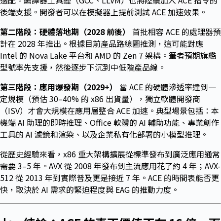
適配。編譯器工具鏈（GCC、LLVM）也將陸續加入 ACE 指令的
後端支援。開發者可以在模擬器上提前測試 ACE 加速效果。
第二階段：硬體落地期（2028 前後）
首批相容 ACE 的處理器預
計在 2028 年推出。根據目前產品路線圖推測，這可能對應
Intel 的 Nova Lake 平台和 AMD 的 Zen 7 架構。筆者預期旗艦
型號率先支援，然後逐步下沉到中低階產品線。
第三階段：應用爆發期（2029+）
當 ACE 的硬體滲透率達到一
定規模（預估 30–40% 的 x86 出貨量），獨立軟體開發商
（ISV）才會大規模在應用層整合 ACE 加速。典型場景包括：本
機端 AI 助理的即時推理、Office 軟體的 AI 輔助功能、專業創作
工具的 AI 濾鏡和渲染、以及企業私有化部署的小模型推理。
從歷史經驗來看，x86 重大架構擴展從標準發布到廣泛應用通常
需要 3–5 年。AVX 從 2008 年發布到主流應用花了約 4 年；AVX-
512 從 2013 年到實際普及更是接近 7 年。ACE 的時間表能否更
快，取決於 AI 需求的緊迫程度與 EAG 的推動力度。