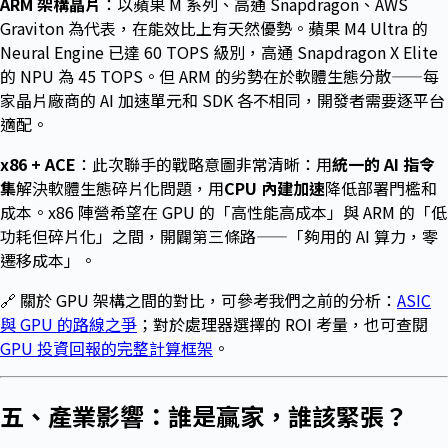
ARM 架構晶片
：以蘋果 M 系列、高通 Snapdragon、AWS
Graviton 為代表，在能效比上有天然優勢。蘋果 M4 Ultra 的
Neural Engine 已達 60 TOPS 級別，高通 Snapdragon X Elite
的 NPU 為 45 TOPS。但 ARM 的劣勢在於軟體生態分散——每
家晶片廠商的 AI 加速單元和 SDK 各不相同，開發者需要逐平台
適配。
x86 + ACE
：此次聯手的戰略意圖非常清晰：用
統一的 AI 指令
集
解決軟體生態碎片化問題，用
CPU 內建加速
降低部署門檻和
成本。x86 陣營希望在 GPU 的「高性能高成本」與 ARM 的「低
功耗但碎片化」之間，開闢第三條路——「夠用的 AI 算力，零
遷移成本」。
🔗 關於 GPU 架構之間的對比，可參考我們之前的分析：
ASIC
與 GPU 的路線之爭
；對於處理器選擇的 ROI 考量，也可查閱
GPU 投資回報的完整計算框架
。
五、產業影響：誰是贏家，誰該緊張？