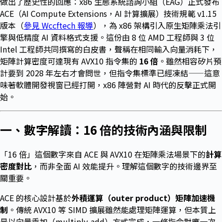
做出了歷史性的回應：x86 生態系統諮詢小組（EAG）正式發布
ACE（AI Compute Extensions，AI 計算擴展）技術規範 v1.15
版本（
參見 Wccftech 報導
），為 x86 架構引入原生矩陣乘法引
擎與低精度 AI 資料格式支援。這份由 8 位 AMD 工程師與 3 位
Intel 工程師共同撰寫的白皮書，聲稱在相同輸入向量消耗下，
矩陣計算密度可達現有 AVX10 指令集的
16 倍
。雖然相容矽片預
計要到 2028 年左右才會問世，但指令集標準已經凍結——這意
味著軟體開發視窗已經打開，x86 陣營對 AI 時代的反擊正式開
始。
一、數字解讀：16 倍的技術內涵與限制
「16 倍」這個數字來自 ACE 與 AVX10 在矩陣乘法場景下的
計算
密度對比
，而非全面 AI 效能提升。理解這個數字的技術邊界至
關重要。
ACE 的核心設計基於
外積運算（outer product）矩陣加速機
制
。傳統 AVX10 等 SIMD 擴展雖然能處理矩陣運算，但本質上
是以向量乘加（multiply-add）方式完成，一條指令對應一次