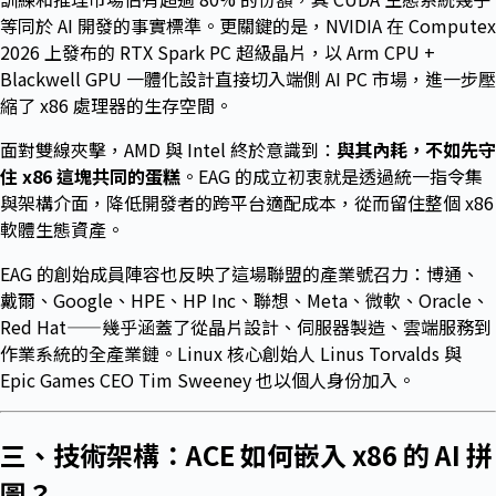
等同於 AI 開發的事實標準。更關鍵的是，NVIDIA 在 Computex
2026 上發布的 RTX Spark PC 超級晶片，以 Arm CPU +
Blackwell GPU 一體化設計直接切入端側 AI PC 市場，進一步壓
縮了 x86 處理器的生存空間。
面對雙線夾擊，AMD 與 Intel 終於意識到：
與其內耗，不如先守
住 x86 這塊共同的蛋糕
。EAG 的成立初衷就是透過統一指令集
與架構介面，降低開發者的跨平台適配成本，從而留住整個 x86
軟體生態資產。
EAG 的創始成員陣容也反映了這場聯盟的產業號召力：博通、
戴爾、Google、HPE、HP Inc、聯想、Meta、微軟、Oracle、
Red Hat——幾乎涵蓋了從晶片設計、伺服器製造、雲端服務到
作業系統的全產業鏈。Linux 核心創始人 Linus Torvalds 與
Epic Games CEO Tim Sweeney 也以個人身份加入。
三、技術架構：ACE 如何嵌入 x86 的 AI 拼
圖？