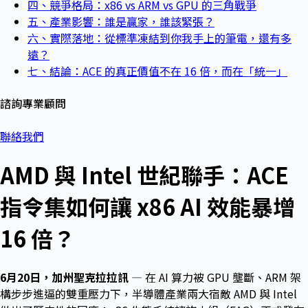
四、競爭格局：x86 vs ARM vs GPU 的三角戰爭
五、產業影響：誰是贏家，誰該緊張？
六、實際落地：從標準凍結到你我手上的筆電，還有多
遠？
七、結論：ACE 的真正價值不在 16 倍，而在「統一」
諮詢專業顧問
聯絡我們
AMD 與 Intel 世紀聯手：ACE
指令集如何讓 x86 AI 效能暴增
16 倍？
6月20日，加州聖克拉拉訊
— 在 AI 算力被 GPU 壟斷、ARM 架
構步步進逼的雙重壓力下，半導體產業兩大宿敵 AMD 與 Intel