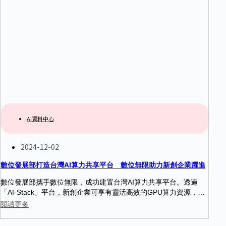
AI資料中心
2024-12-02
數位發展部打造台灣AI算力共享平台 數位無限助力新創企業躍進
數位發展部攜手數位無限，成功建置台灣AI算力共享平台。透過
「AI-Stack」平台，新創企業可享有靈活高效的GPU算力資源，加
速AI應用落地。平台支援跨品牌GPU整合，並具備多種開源工具，
閱讀更多
為台灣數位產業升級奠定堅實基礎。