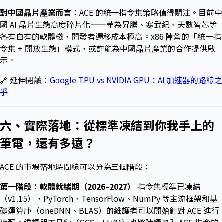
對中國晶片產業而言
：ACE 的統一指令集策略值得關注。目前中
國 AI 晶片生態高度碎片化——華為昇騰、寒武紀、天數智芯等
各有自有的軟體棧，開發者遷移成本極高。x86 陣營的「統一指
令集 + 開放生態」模式，或許能為中國晶片產業的合作提供啟
示。
🔗 延伸閱讀：
Google TPU vs NVIDIA GPU：AI 加速器的路線之
爭
六、實際落地：從標準凍結到你我手上的
筆電，還有多遠？
ACE 的市場落地時間線可以分為三個階段：
第一階段：軟體就緒期（2026–2027）
指令集標準已凍結
（v1.15），PyTorch、TensorFlow、NumPy 等主流框架和基
礎運算庫（oneDNN、BLAS）的維護者可以開始針對 ACE 進行