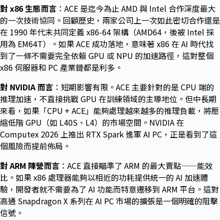
對 x86 生態而言
：ACE 是迄今為止 AMD 與 Intel 合作深度最大
的一次技術協同。回顧歷史，兩家公司上一次如此密切合作還是
在 1990 年代末共同定義 x86-64 架構（AMD64，後被 Intel 採
用為 EM64T）。如果 ACE 成功落地，意味著 x86 在 AI 時代找
到了一條不需要完全依賴 GPU 或 NPU 的加速路徑，這對整個
x86 伺服器和 PC 產業鏈都是利多。
對 NVIDIA 而言
：短期影響有限。ACE 主要針對的是 CPU 端的
推理加速，不直接挑戰 GPU 在訓練領域的主導地位。但中長期
來看，如果「CPU + ACE」能夠處理越來越多的推理負載，將壓
縮低階 GPU（如 L40S、L4）的市場空間。NVIDIA 在
Computex 2026 上推出 RTX Spark 進軍 AI PC，正是看到了這
個風險而提前佈局。
對 ARM 陣營而言
：ACE 直接瞄準了 ARM 的最大賣點——能效
比。如果 x86 處理器能夠以相近的功耗提供統一的 AI 加速體
驗，開發者就不需要為了 AI 功能而特意遷移到 ARM 平台。這對
高通 Snapdragon X 系列在 AI PC 市場的擴張是一個明確的阻擊
信號。