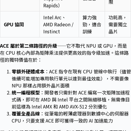
限
Rapids）
Intel Arc、
算力強
功耗高，
GPU 協同
AMD Radeon /
勁，適合
需要獨立
Instinct
訓練
晶片
ACE 屬於第二條路徑的升級
——它不取代 NPU 或 GPU，而是
在 CPU 核心內部為矩陣乘法提供更高效的指令級加速。這條路
徑的獨特價值在於：
零額外硬體成本
：ACE 指令在現有 CPU 管線中執行（儘管
後續可能增加專用執行單元以達到最佳效能），不需要像
NPU 那樣占用額外晶片面積
統一編程模型
：開發者只需針對 ACE 編寫一次矩陣加速程
式碼，即可在 AMD 與 Intel 平台之間無縫移植，無需像目
前這樣為 Intel AMX 和 AMD AVX-512 分別優化
覆蓋全產品線
：從筆電的輕薄處理器到數據中心的伺服器
CPU，只要支援 ACE 即可獲得一致的 AI 加速能力