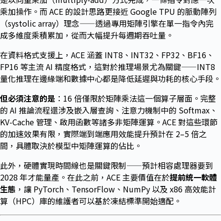
乘加操作。而 ACE 的設計思路更接近 Google TPU 的脈動陣列
（systolic array）理念——透過專用矩陣引擎在單一指令內完
成多維度乘積累加，從而大幅提升每週期吞吐量。
在資料格式支援上，ACE 涵蓋 INT8、INT32、FP32、BF16、
FP16 等主流 AI 精度格式，這對於推理場景尤為關鍵——INT8
量化推理在邊緣端和數據中心都是降低延遲與功耗的核心手段。
但必須注意的是
：16 倍僅限於矩陣乘法這一個算子層面。完整
的 AI 推論流程還涉及嵌入層查詢、注意力機制中的 Softmax、
KV-Cache 管理、啟用函數等諸多非矩陣運算。ACE 對這些環節
的加速效果有限，實際端到端應用效能提升預計在 2–5 倍之
間，具體取決於模型中矩陣運算的佔比。
此外，硬體實現時間線也是關鍵限制——預計相容處理器要到
2028 年才能量產。在此之前，ACE 主要價值在於
提前統一軟體
生態
，讓 PyTorch、TensorFlow、NumPy 以及 x86 高效能計
算（HPC）庫的維護者可以基於凍結標準開始適配。