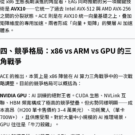
從 x86 生態長期演進的角度看，EAG 同時推動的另一項關鍵技
術是
AVX10
——它統一了過去 Intel AVX-512 與 AMD AVX-256
之間的分裂狀態。ACE 則是在 AVX10 統一向量基礎之上，疊加
矩陣維度的專用加速。兩者形成「向量 + 矩陣」的雙層 AI 加速
體系。
四、競爭格局：x86 vs ARM vs GPU 的三
角戰爭
ACE 的推出，本質上是 x86 陣營在 AI 算力三角戰爭中的一次戰
略調整。目前的競爭格局可以概括為：
NVIDIA GPU
：AI 訓練的絕對王者。CUDA 生態、NVLink 互
聯、HBM 頻寬構成了極高的競爭壁壘。但劣勢同樣明顯——成
本高昂（H200 單卡售價約 3–4 萬美元）、功耗驚人（單卡
700W+），且供應受限。對於大量中小規模的 AI 推理場景，
GPU 往往是「牛刀殺雞」。