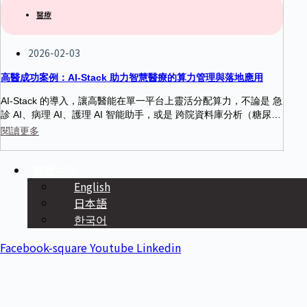
醫療
2026-02-03
高醫成功案例：AI-Stack 助力智慧醫療的算力管理與落地應用
AI-Stack 的導入，讓高醫能在單一平台上靈活分配算力，不論是 急
診 AI、病理 AI、護理 AI 智能助手，或是 跨院資料庫分析（糖尿
病、腎臟病等），都能獲得即時且穩定的算力支援。此外，AI-Stac
閱讀更多
k 的算力調度能力，讓高醫 AI 開發團隊的模型開發更有效率，而 A
I-Stack 所提供的 MLOps 功能更是支援了高醫 AI 型主治醫師制
繁體中文
度，讓具潛力的年輕醫師能專注在 AI 模型研發，並快速在高醫的 K
MU Genie 平台上落地，提升智慧醫院的臨床韌性。
English
日本語
한국어
Facebook-square
Youtube
Linkedin