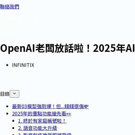
聯絡我們
部落格
/
精選文章
AI快訊
OpenAI老闆放話啦！2025年
INFINITIX
2025-01-03
目錄
最新03模型強到爆！但...錢錢很傷💸
2025年的重點功能搶先看👀
1. 終於有家庭帳號啦！
2. 語音功能大升級
3. 影音創作神器即將登場