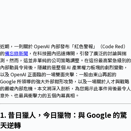
近期，一則關於 OpenAI 內部發布「紅色警報」（Code Red）
的
備忘錄新聞
，在科技圈內迅速傳開，引發了廣泛的討論與揣
測。然而，這並非單純的公司策略調整。在這份最高緊急級別的
內部動員令背後，隱藏的是整個 AI 產業權力板塊的劇烈變動，
以及 OpenAI 正面臨的一場雙面夾擊：一股由東山再起的
Google 所領導的強大外部鉗形攻勢，以及一場關於人才與戰略
的嚴峻內部危機。本文將深入剖析，為您揭示此事件背後最令人
意外、也最具衝擊力的五個內幕真相。
1. 昔日獵人，今日獵物：與 Google 的驚
天逆轉