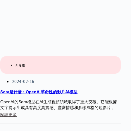
AI專題
2024-02-16
Sora是什麼：OpenAI革命性的影片AI模型
OpenAI的Sora模型在AI生成視頻領域取得了重大突破。它能根據
文字提示生成具有高度真實感、豐富情感和多樣風格的短影片，並
在物理模擬和因果關係理解方面表現出出色的能力。Sora的出現為
閱讀更多
內容創作、藝術、教育等領域帶來了新的可能性。