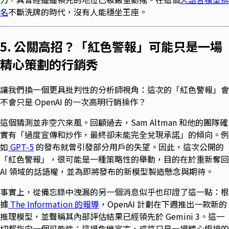
名
不斷洗牌的時代，沒有人能穩坐王座。
5. 公關高招？「紅色警報」可能只是一場
精心策劃的行銷秀
讓我們換一個更具批判性的分析師視角：這次的「紅色警報」會
不會只是 OpenAI 的一次高明行銷操作？
這個猜測並非空穴來風。回顧過去，Sam Altman 和他的團隊確
實有「過度宣傳和炒作，最終卻未能完全兌現承諾」的傾向。例
如
GPT-5
的發布就曾引發部分用戶的失望。因此，這次公開的
「紅色警報」，很可能是一種策略性的舉動，目的在於重新奪回
AI 領域的話語權，並為即將發布的新模型製造懸念與期待。
事實上，從備忘錄中洩漏的另一個消息似乎也印證了這一點：根
據
The Information 的報導
，OpenAI 計劃在下週推出一款新的
推理模型，並聲稱其內部評估結果已經領先於 Gemini 3。這一
切都指向一個可能性：這場危機宣言，或許只是一場精心編排的