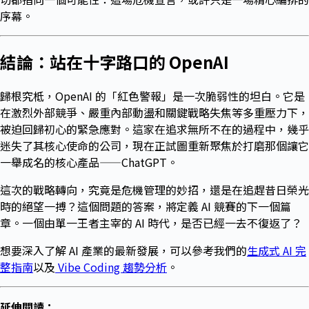
序幕。
結論：站在十字路口的 OpenAI
歸根究柢，OpenAI 的「紅色警報」是一次脆弱性的坦白。它是
在激烈外部競爭、嚴重內部動盪和關鍵戰略失焦等多重壓力下，
被迫回歸初心的緊急應對。這家在追求無所不在的過程中，幾乎
迷失了其核心使命的公司，現在正試圖重新聚焦於打磨那個讓它
一舉成名的核心產品——ChatGPT。
這次的戰略轉向，究竟是危機管理的妙招，還是在追趕昔日榮光
時的絕望一搏？這個問題的答案，將定義 AI 競賽的下一個篇
章。一個由單一王者主宰的 AI 時代，是否已經一去不復返了？
想要深入了解 AI 產業的最新發展，可以參考我們的
生成式 AI 完
整指南
以及
Vibe Coding 趨勢分析
。
延伸閱讀：