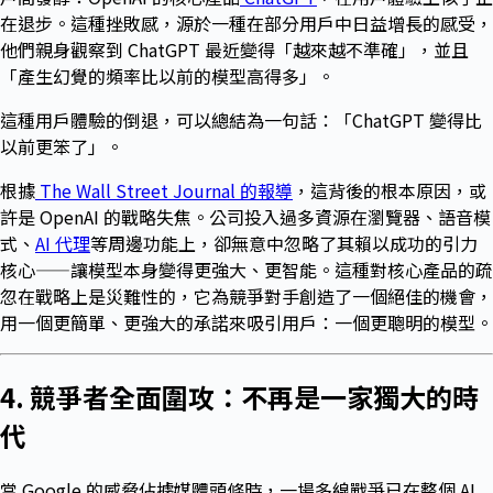
在退步。這種挫敗感，源於一種在部分用戶中日益增長的感受，
他們親身觀察到 ChatGPT 最近變得「越來越不準確」，並且
「產生幻覺的頻率比以前的模型高得多」。
這種用戶體驗的倒退，可以總結為一句話：「ChatGPT 變得比
以前更笨了」。
根據
The Wall Street Journal 的報導
，這背後的根本原因，或
許是 OpenAI 的戰略失焦。公司投入過多資源在瀏覽器、語音模
式、
AI 代理
等周邊功能上，卻無意中忽略了其賴以成功的引力
核心——讓模型本身變得更強大、更智能。這種對核心產品的疏
忽在戰略上是災難性的，它為競爭對手創造了一個絕佳的機會，
用一個更簡單、更強大的承諾來吸引用戶：一個更聰明的模型。
4. 競爭者全面圍攻：不再是一家獨大的時
代
當 Google 的威脅佔據媒體頭條時，一場多線戰爭已在整個 AI