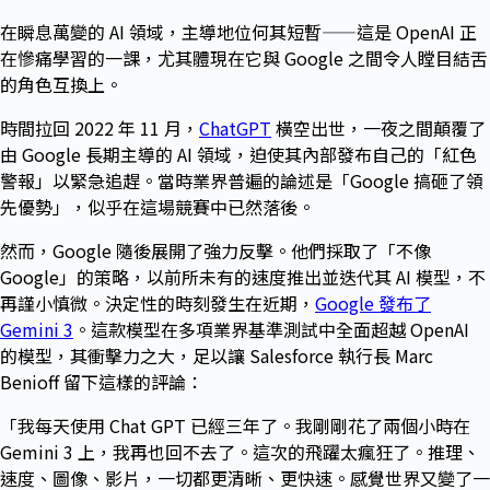
在瞬息萬變的 AI 領域，主導地位何其短暫——這是 OpenAI 正
在慘痛學習的一課，尤其體現在它與 Google 之間令人瞠目結舌
的角色互換上。
時間拉回 2022 年 11 月，
ChatGPT
橫空出世，一夜之間顛覆了
由 Google 長期主導的 AI 領域，迫使其內部發布自己的「紅色
警報」以緊急追趕。當時業界普遍的論述是「Google 搞砸了領
先優勢」，似乎在這場競賽中已然落後。
然而，Google 隨後展開了強力反擊。他們採取了「不像
Google」的策略，以前所未有的速度推出並迭代其 AI 模型，不
再謹小慎微。決定性的時刻發生在近期，
Google 發布了
Gemini 3
。這款模型在多項業界基準測試中全面超越 OpenAI
的模型，其衝擊力之大，足以讓 Salesforce 執行長 Marc
Benioff 留下這樣的評論：
「我每天使用 Chat GPT 已經三年了。我剛剛花了兩個小時在
Gemini 3 上，我再也回不去了。這次的飛躍太瘋狂了。推理、
速度、圖像、影片，一切都更清晰、更快速。感覺世界又變了一