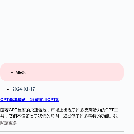
AI快訊
2024-01-17
GPT商城精選：15款實用GPTS
隨著GPT技術的飛速發展，市場上出現了許多充滿潛力的GPT工
具，它們不僅節省了我們的時間，還提供了許多獨特的功能。我們
精選了15款在這個新興市場中脫穎而出的GPT工具，幫助您在各個
閱讀更多
方面提升效率和創意。讓我們一起探索這些工具，看看它們如何改
變我們的工作和生活方式。