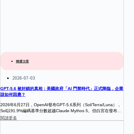
精選文章
2026-07-03
GPT-5.6 被封鎖的真相：美國政府「AI 門禁時代」正式降臨，企業
該如何因應？
2026年6月27日，OpenAI發布GPT-5.6系列（Sol/Terra/Luna），
Sol以91.9%編碼基準分數超越Claude Mythos 5。但白宮在發布前
48小時要求限制存取——目前僅約20家企業獲批使用。本文從技術
閱讀更多
實力、政府門禁機制、地緣政治裂縫與企業因應策略，完整解析
「AI門禁時代」的降臨。