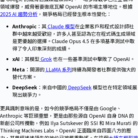
領域爆發，威脅著要徹底瓦解 OpenAI 的市場主導地位。根據
2025 AI 趨勢分析
，競爭格局已經發生根本性變化：
Anthropic
：其
Claude 模型
在企業客戶和程式設計師社
群中越來越受歡迎，許多人甚至認為它在程式碼生成領域
是更優越的選擇。Claude Opus 4.5 在多項基準測試中取
得了令人印象深刻的成績。
xAI
：其模型
Grok
也在一些基準測試中擊敗了 OpenAI。
Meta
：開源的
LLaMA 系列
持續為開發者社群提供強大的
替代方案。
DeepSeek
：來自中國的
DeepSeek
模型也在特定領域展
現出競爭力。
更具諷刺意味的是，如今的競爭格局不僅是由 Google、
Anthropic 等巨頭重塑，更是由那些源自 OpenAI 自身 DNA 的
新創公司所攪動，例如 Ilya Sutskever 的 SSI 和 Mira Murati 的
Thinking Machines Labs。OpenAI 正面臨來自四面八方的壓
力，其曾經遙遙領先的地位已被嚴重動搖。在這個
大語言模型排