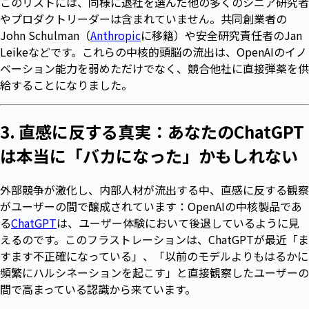
このリストには、同様に退社を選んだ他の多くのシニア研究者
やプロダクトリーダーは含まれていません。共同創業者の
John Schulman（
Anthropic
に移籍）や安全研究責任者のJan
Leikeなどです。これらの中核的頭脳の流出は、OpenAIのイノ
ベーション能力を弱めただけでなく、競合他社に直接弾薬を供
給することになりました。
3. 直感に反する真実：あなたのChatGPT
は本当に「バカになった」かもしれない
外部競争が激化し、内部人材が流出する中、直感に反する観察
がユーザーの間で醸成されています：OpenAIの中核製品であ
る
ChatGPT
は、ユーザー体験において後退しているように見
えるのです。このフラストレーションは、ChatGPTが最近「ま
すます不正確になっている」、「以前のモデルよりもはるかに
頻繁にハルシネーションを起こす」と直接観察したユーザーの
間で高まっている認識から来ています。