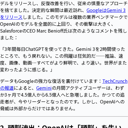
デルをリリースし、反復改善を行い、従来の慎重なアプローチ
を捨てました。決定的な瞬間は最近訪れ、
GoogleはGemini 3
をリリース
しました。このモデルは複数の業界ベンチマークで
OpenAIのモデルを全面的に上回り、その衝撃は大きく、
SalesforceのCEO Marc Benioff氏は次のようなコメントを残し
ました：
「3年間毎日ChatGPTを使ってきた。Gemini 3を2時間使った
ところで、もう戻れない。この飛躍は狂気的だ——推論、速
度、画像、動画…すべてがより鮮明で、より速い。世界がまた
変わったように感じる。」
データもGoogleの強力な復活を裏付けています：
TechCrunch
の報道
によると、
Gemini
の月間アクティブユーザーは、わず
か3ヶ月で4.5億人から6.5億人へと急増しました。かつての追
走者が、今やリーダーとなったのです。しかし、OpenAIへの
脅威は外部からだけではありません。
2. 頭脳流出：OpenAIは「頭脳」を失い