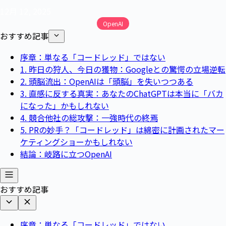
12月 12, 2025
OpenAI
おすすめ記事
序章：単なる「コードレッド」ではない
1. 昨日の狩人、今日の獲物：Googleとの驚愕の立場逆転
2. 頭脳流出：OpenAIは「頭脳」を失いつつある
3. 直感に反する真実：あなたのChatGPTは本当に「バカ
になった」かもしれない
4. 競合他社の総攻撃：一強時代の終焉
5. PRの妙手？「コードレッド」は綿密に計画されたマー
ケティングショーかもしれない
結論：岐路に立つOpenAI
おすすめ記事
序章：単なる「コードレッド」ではない