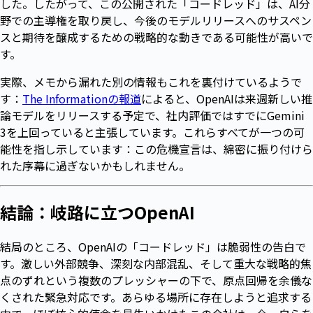
した。したがって、この公開された「コードレッド」は、AI分
野での主導権を取り戻し、今後のモデルリリースへのサスペン
スと期待を醸成するための戦略的な動きである可能性が高いで
す。
実際、メモから漏れた別の情報もこれを裏付けているようで
す：
The Informationの報道
によると、OpenAIは来週新しい推
論モデルをリリースする予定で、社内評価ではすでにGemini
3を上回っていると主張しています。これらすべてが一つの可
能性を指し示しています：この危機宣言は、綿密に振り付けら
れた序幕に過ぎないかもしれません。
結論：岐路に立つOpenAI
結局のところ、OpenAIの「コードレッド」は脆弱性の告白で
す。激しい外部競争、深刻な内部混乱、そして重大な戦略的焦
点のずれという複数のプレッシャーの下で、原点回帰を余儀な
くされた緊急対応です。あらゆる場所に存在しようと追求する