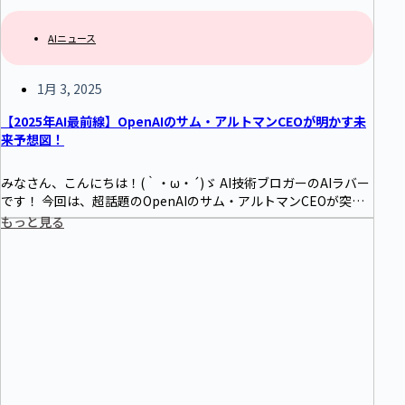
AIニュース
1月 3, 2025
【2025年AI最前線】OpenAIのサム・アルトマンCEOが明かす未
来予想図！
みなさん、こんにちは！(｀・ω・´)ゞ AI技術ブロガーのAIラバー
です！ 今回は、超話題のOpenAIのサム・アルトマンCEOが突如
発表した2025年の開発計画についてご紹介します！なんと、クリ
もっと見る
スマ…