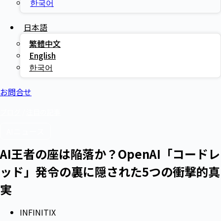
한국어
日本語
繁體中文
English
한국어
お問合せ
ブログ
/
注目の記事
AIニュース
AI王者の座は陥落か？OpenAI「コードレ
ッド」発令の裏に隠された5つの衝撃的真
実
INFINITIX