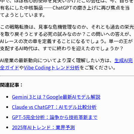
中で、ほぼ核心的使命を見失いかけたこの会社は、今、自らを
有名にした中核製品——ChatGPTの磨き上げに再び焦点を当
てようとしています。
この戦略転換は、見事な危機管理なのか、それとも過去の栄光
を取り戻そうとする必死の試みなのか？この問いへの答えが、
AIレースの次の章を定義することになるでしょう。単一の王が
支配するAI時代は、すでに終わりを迎えたのでしょうか？
AI産業の最新動向についてより深く理解したい方は、
生成AI完
全ガイド
や
Vibe Codingトレンド分析
をご覧ください。
関連記事：
Gemini 3とは？Google最新AIモデル解説
Claude vs ChatGPT：AIモデル比較分析
GPT-5完全分析：論争から技術革新まで
2025年AIトレンド：業界予測