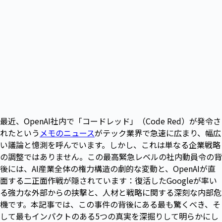
最近、OpenAI社内で「コードレッド」（Code Red）が発令さ
れたという
メモのニュース
がテック業界で急速に広まり、幅広
い議論と憶測を呼んでいます。しかし、これは単なる企業戦略
の調整ではありません。この最高緊急レベルの社内動員令の背
後には、AI産業全体の権力構造の劇的な変動と、OpenAIが直
面する二正面作戦が隠されています：復活したGoogleが率い
る強力な外部からの挟撃と、人材と戦略に関する深刻な内部危
機です。本記事では、この事件の背後にある最も驚くべき、そ
して最もインパクトのある5つの真実を深掘りして明らかにし