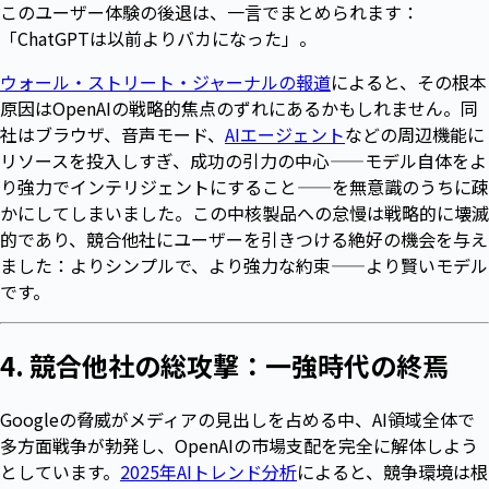
このユーザー体験の後退は、一言でまとめられます：
「ChatGPTは以前よりバカになった」。
ウォール・ストリート・ジャーナルの報道
によると、その根本
原因はOpenAIの戦略的焦点のずれにあるかもしれません。同
社はブラウザ、音声モード、
AIエージェント
などの周辺機能に
リソースを投入しすぎ、成功の引力の中心——モデル自体をよ
り強力でインテリジェントにすること——を無意識のうちに疎
かにしてしまいました。この中核製品への怠慢は戦略的に壊滅
的であり、競合他社にユーザーを引きつける絶好の機会を与え
ました：よりシンプルで、より強力な約束——より賢いモデル
です。
4. 競合他社の総攻撃：一強時代の終焉
Googleの脅威がメディアの見出しを占める中、AI領域全体で
多方面戦争が勃発し、OpenAIの市場支配を完全に解体しよう
としています。
2025年AIトレンド分析
によると、競争環境は根