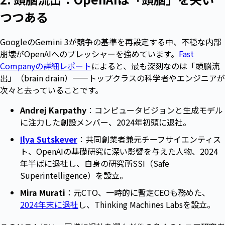
つつある
GoogleのGemini 3が競争の基準を再設定する中、不穏な内部
崩壊がOpenAIへのプレッシャーを強めています。
Fast
Companyの詳細レポート
によると、最も深刻なのは「頭脳流
出」（brain drain）——トップクラスの科学者やエンジニアが
次々と去っていることです。
Andrej Karpathy
：コンピュータビジョンと生成モデル
に注力した創設メンバー、2024年初頭に退社。
Ilya Sutskever
：共同創業者兼元チーフサイエンティス
ト、OpenAIの基礎研究に深い影響を与えた人物、2024
年半ばに退社し、自身の研究所SSI（Safe
Superintelligence）を設立。
Mira Murati
：元CTO、一時的に暫定CEOも務めた、
2024年末に退社
し、Thinking Machines Labsを設立。