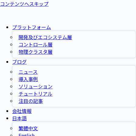
コンテンツへスキップ
プラットフォーム
開発及びエコシステム層
コントロール層
物理クラスタ層
ブログ
ニュース
導入事例
ソリューション
チュートリアル
注目の記事
会社情報
日本語
繁體中文
English