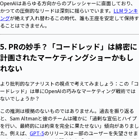
OpenAIはあらゆる方向からのプレッシャーに直面しており、
かつての圧倒的なリードは深刻に揺らいでいます。
LLMランキ
ング
が絶えず入れ替わるこの時代、誰も王座を安定して保持す
ることはできません。
5. PRの妙手？「コードレッド」は綿密に
計画されたマーケティングショーかもし
れない
より批判的なアナリストの視点で考えてみましょう：この「コ
ードレッド」は単にOpenAIの巧みなマーケティング戦術では
ないでしょうか？
この推測は根拠のないものではありません。過去を振り返る
と、Sam Altmanと彼のチームは確かに「過剰な宣伝とハイプ
を行い、最終的には約束を完全に果たせない」傾向がありまし
た。例えば、
GPT-5
のリリースは一部のユーザーを失望させま