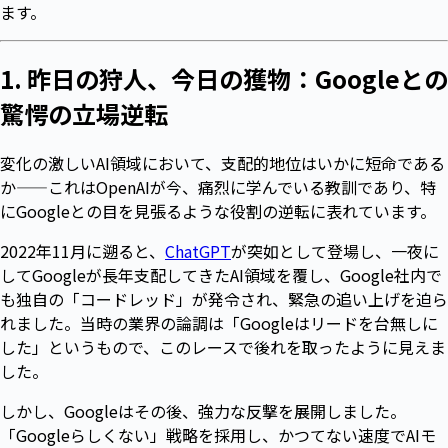
ます。
1. 昨日の狩人、今日の獲物：Googleとの
驚愕の立場逆転
変化の激しいAI領域において、支配的地位はいかに短命である
か——これはOpenAIが今、痛烈に学んでいる教訓であり、特
にGoogleとの目を見張るような役割の逆転に表れています。
2022年11月に遡ると、
ChatGPT
が突如として登場し、一夜に
してGoogleが長年支配してきたAI領域を覆し、Google社内で
も独自の「コードレッド」が発令され、緊急の追い上げを迫ら
れました。当時の業界の論調は「Googleはリードを台無しに
した」というもので、このレースで後れを取ったように見えま
した。
しかし、Googleはその後、強力な反撃を展開しました。
「Googleらしくない」戦略を採用し、かつてない速度でAIモ