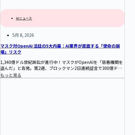
AIニュース
5月 8, 2026
マスク対OpenAI 法廷の5大内幕：AI業界が直面する「使命の崩
壊」リスク
1,340億ドル世紀訴訟が進行中！マスクがOpenAIを「慈善機関を
盗んだ」と告発。第2週、ブロックマン2日連続証言で300億ドル
株式保有、マスクの火星都市動機、Tesla秘密自動運転研究など
もっと見る
の新内幕が爆発。法廷5大爆点 + 第2週進展 + 企業AI調達戦略への
長期的影響を徹底解説。