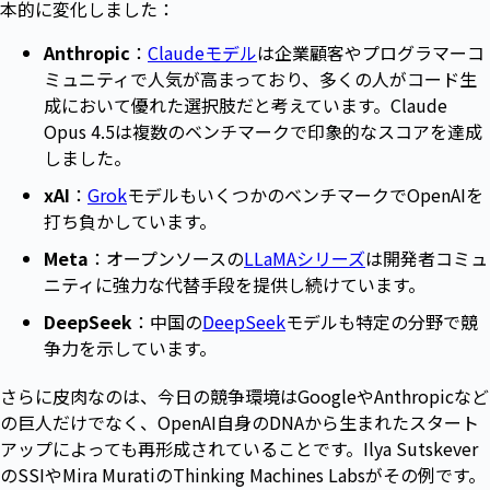
本的に変化しました：
Anthropic
：
Claudeモデル
は企業顧客やプログラマーコ
ミュニティで人気が高まっており、多くの人がコード生
成において優れた選択肢だと考えています。Claude
Opus 4.5は複数のベンチマークで印象的なスコアを達成
しました。
xAI
：
Grok
モデルもいくつかのベンチマークでOpenAIを
打ち負かしています。
Meta
：オープンソースの
LLaMAシリーズ
は開発者コミュ
ニティに強力な代替手段を提供し続けています。
DeepSeek
：中国の
DeepSeek
モデルも特定の分野で競
争力を示しています。
さらに皮肉なのは、今日の競争環境はGoogleやAnthropicなど
の巨人だけでなく、OpenAI自身のDNAから生まれたスタート
アップによっても再形成されていることです。Ilya Sutskever
のSSIやMira MuratiのThinking Machines Labsがその例です。