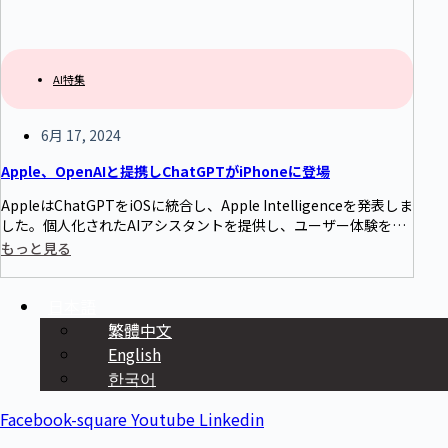
AI特集
6月 17, 2024
Apple、OpenAIと提携しChatGPTがiPhoneに登場
AppleはChatGPTをiOSに統合し、Apple Intelligenceを発表しま
した。個人化されたAIアシスタントを提供し、ユーザー体験を向
上させます。この取り組みはAI産業の発展を促進し、ユーザーと
もっと見る
テクノロジーのインタラクション方法を変え、よりスマートで便
利な体験をユーザーにもたらすでしょう。
日本語
繁體中文
English
한국어
Facebook-square
Youtube
Linkedin