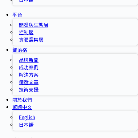
平台
開發與生態層
控制層
實體叢集層
部落格
品牌新聞
成功案例
解決方案
精選文章
技術支援
關於我們
繁體中文
English
日本語