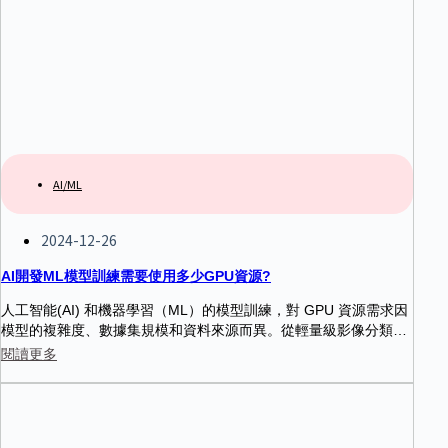
AI/ML
2024-12-26
AI開發ML模型訓練需要使用多少GPU資源?
人工智能(AI) 和機器學習（ML）的模型訓練，對 GPU 資源需求因
模型的複雜度、數據集規模和資料來源而異。從輕量級影像分類模
型的單張 GPU，到訓練 GPT-3 級別的大型模型所需的數百甚至上
閱讀更多
千張 GPU，資源配置的靈活性和效率對 AI 研發至關重要。