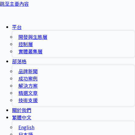
跳至主要內容
平台
開發與生態層
控制層
實體叢集層
部落格
品牌新聞
成功案例
解決方案
精選文章
技術支援
關於我們
繁體中文
English
日本語